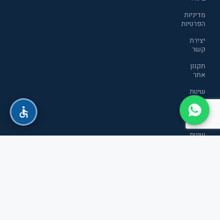
מדיניות
הפרטיות
יצירת
קשר
תקנון
אתר
שיטת
דירוג
אנרגטי
חדשה
שיטת
דירוג
אנרגטי
חדשה
כל הזכויות שמורות לטופ סטור חשמל ואלקטרוניקה בע"מ
אנו משתמשים בקבצי עוגיות (Cookies), כדי לשפר את חוויית
אתר זה שומר שבת קודש