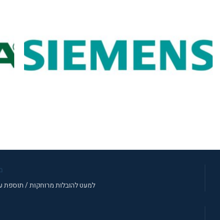
תנור משולב כיריים סימנס מתצוגה
ת
מ
למעט להובלות מרוחקות / תוספת עב