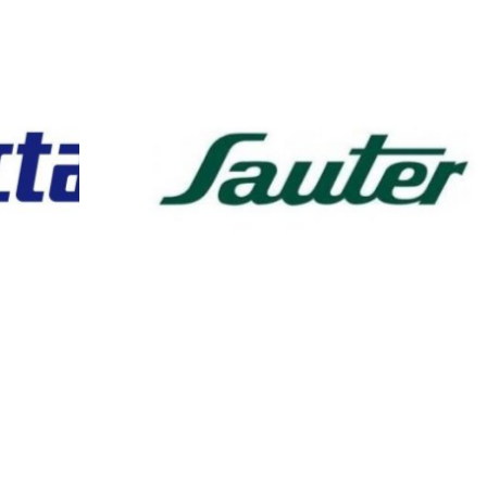
נור אפייה משולב כיריים סאוטר מתצוגה
תנור מש