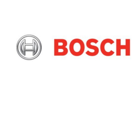
תנור משולב כיריים בוש מתצוגה
ת