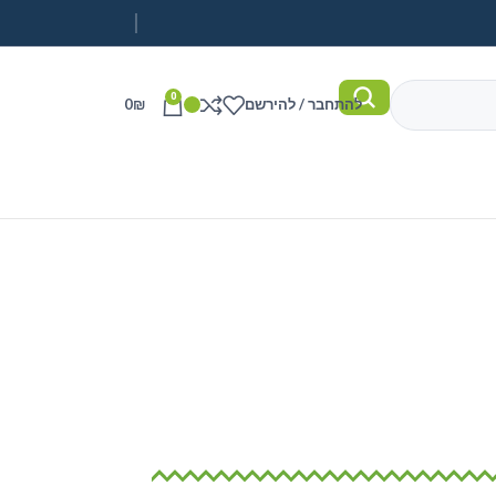
0
להתחבר / להירשם
₪
0