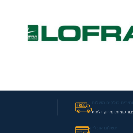
נור משולב כיריים לופרה מתצוגה
חירים כוללים משלוח
ור קומות ופירוק דלתות
תשלום אונליין