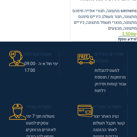
siemens מתצוגה
,
תנורי אפייה סימנס
מתצוגה
,
תנור משולב כיריים סימנס
מתצוגה
,
מוצרי חשמל מתצוגה
,
כיריים
מתצוגה
,
מבצעים
3,504
₪
מידע נוסף
מחירים כוללים
שעות פעילות
משלוח
ימי חול א-ה 09:00-
למעט להובלות
17:00
מרוחקות / תוספת
עבור קומות ופירוק
דלתות
תשלום אונליין
משלוח מהיר
נציג האתר יצור
משלוח תוך 7 ימי
קשר תקבל תשלום
עסקים למעט
לאחר ההזמנה
לאזורים מרוחקים
ובדיקת זמינות
ומחוץ לקו הירוק