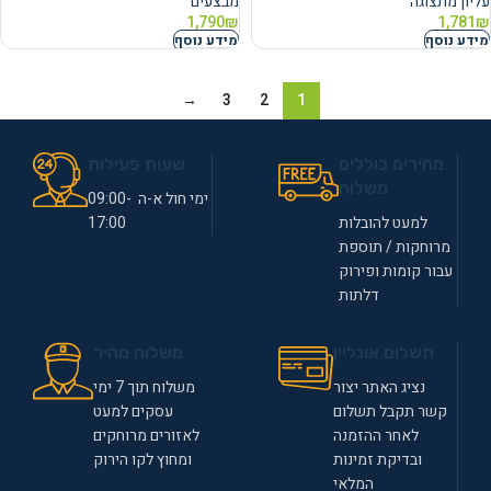
עליון מתצוגה
מבצעים
1,790
₪
1,781
₪
מידע נוסף
מידע נוסף
→
3
2
1
מחירים כוללים
שעות פעילות
משלוח
ימי חול א-ה 09:00-
למעט להובלות
17:00
מרוחקות / תוספת
עבור קומות ופירוק
דלתות
תשלום אונליין
משלוח מהיר
נציג האתר יצור
משלוח תוך 7 ימי
קשר תקבל תשלום
עסקים למעט
לאחר ההזמנה
לאזורים מרוחקים
ובדיקת זמינות
ומחוץ לקו הירוק
המלאי