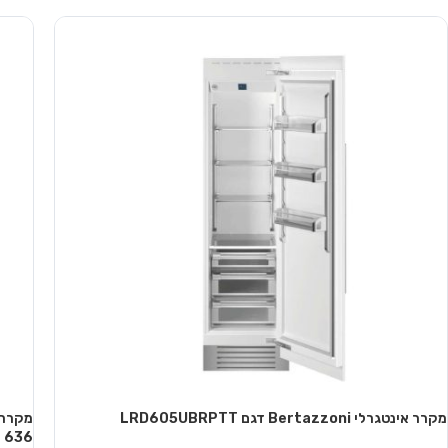
מידע נוסף
מידע 
מקרר אינטגרלי Bertazzoni דגם LRD605UBRPTT