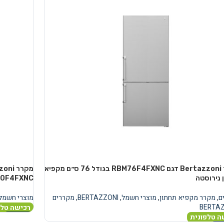
מקרר Bertazzoni דגם RBM76F4FXNC בגודל 76 ס״ם מקפיא
 נירוסטה
0F4FXNC
ם
,
מקרר מקפיא תחתון
,
מוצרי חשמל
,
BERTAZZONI
,
מקררים
מוצרי חשמל
BERTA
רכישה טלפ
ה טלפונית
מידע נוסף