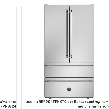
נוסף
מקרר אמריקאי Bertazzoni דגם REF904FFNXTC נירוסטה
5FPNS/24