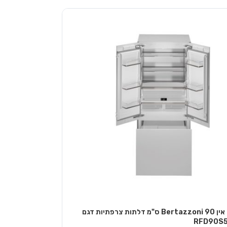
מקרר בילט אין Bertazzoni 90 ס"מ דלתות צרפתיות דגם
RFD90S