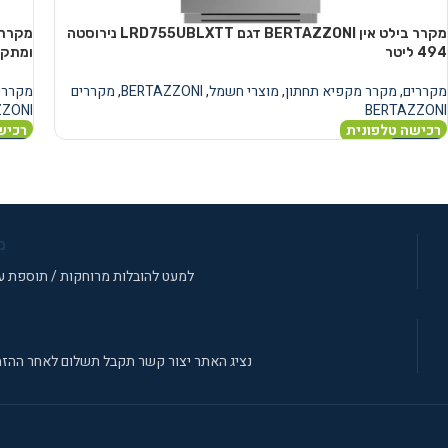
מקרר בילט אין BERTAZZONI דגם LRD755UBLXTT נירוסטה
ומתקן מים
מקררים
,
מקרר מקפיא תחתון
,
מוצרי חשמל
,
BERTAZZONI
,
מקררים
מקררי
ZZONI
BERTAZZONI
רכישה טלפונית
רכיש
מידע נוסף
מידע 
מ
למעט להובלות מרוחקות / תוספת עב
נציג האתר יצור קשר תקבל תשלום לאחר ההזמ