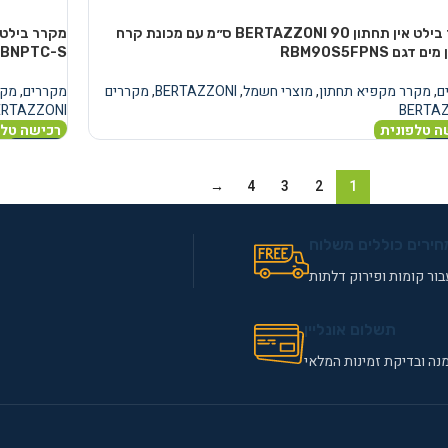
מקרר בילט אין תחתון BERTAZZONI 90 ס״מ עם מכונת קרח
 דגם RBM90S5FPNS
BNPTC-S
ם
,
מקרר מקפיא תחתון
,
מוצרי חשמל
,
BERTAZZONI
,
מקררים
מקררים
,
מקר
ERTAZZONI
BERTA
ה טלפונית
רכישה טלפ
נוסף
מידע נוסף
→
4
3
2
1
חירים כוללים משלוח
ור קומות ופירוק דלתות
תשלום אונליין
נה ובדיקת זמינות המלאי