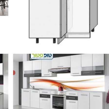
מט
ארונות מטבח