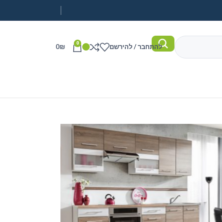
0
להתחבר / להירשם
₪
0