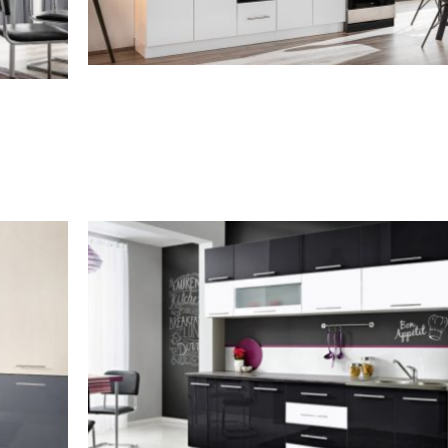
בח EKO
מטבח HIT