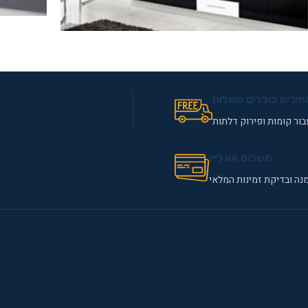
מטבח PETRA
ח MONIKA
חירים כוללים משלוח
ור קומות ופירוק דלתות
תשלום אונליין
נה ובדיקת זמינות המלאי