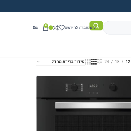
0
להתחבר / להירשם
₪
0
24
18
12