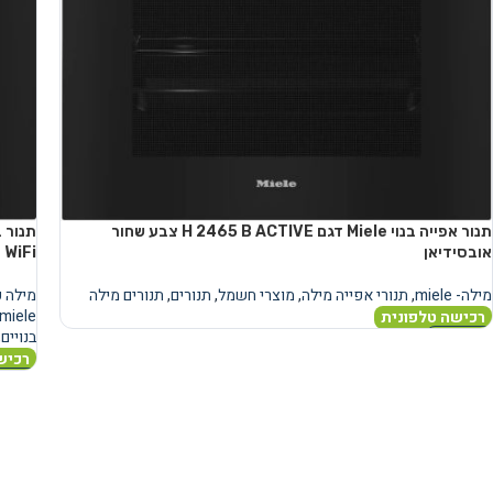
תנור אפייה בנוי Miele דגם H 2465 B ACTIVE צבע שחור
אובסידיאן
WiFi
מילה- miele
,
תנורי אפייה מילה
,
מוצרי חשמל
,
תנורים
,
תנורים מילה
מילה פרימיו
miele
רכישה טלפונית
בנויים
,
מידע נוסף
רכיש
מידע 