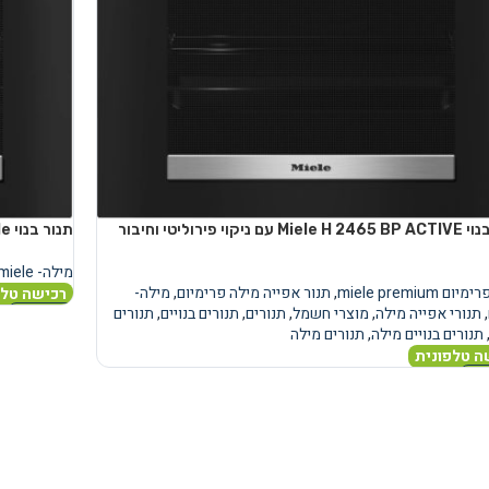
תנור בנוי Miele H 2465 BP ACTIVE עם ניקוי פירוליטי וחיבור
תנור בנוי Miele דגם H 2455 BP ACTIVE צבע שחור אובסידיין
מילה- miele
ם miele premium
,
תנור אפייה מילה פרימיום
,
מילה-
רכישה טלפ
,
תנורי אפייה מילה
,
מוצרי חשמל
,
תנורים
,
תנורים בנויים
,
תנורים
מידע נוסף
תנורים בנויים מילה
,
תנורים מילה
ה טלפונית
נוסף