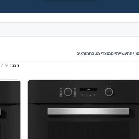
צוגה
תעשייתיים
מוצרי מטבח
מותגים
הצג
9