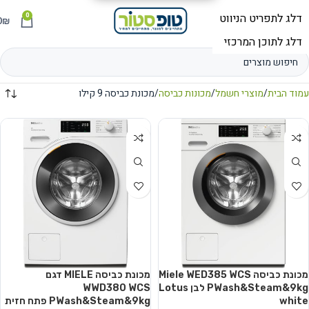
0
תפריט
₪
0
עמוד הבית
מוצרי חשמל
מכונות כביסה
מכונת כביסה 9 קילו
מכונת כביסה Miele WED385 WCS
מכונת כביסה MIELE דגם
PWash&Steam&9kg לבן Lotus
WWD380 WCS
white
PWash&Steam&9kg פתח חזית