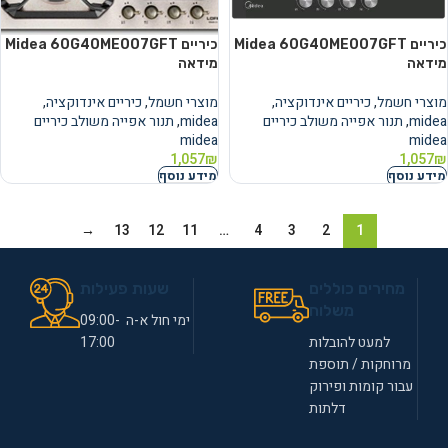
כיריים Midea 60G40ME007GFT
כיריים Midea 60G40ME007GFT
מידאה
מידאה
מוצרי חשמל
,
כיריים אינדוקציה
,
מוצרי חשמל
,
כיריים אינדוקציה
,
midea
,
תנור אפייה משולב כיריים
midea
,
תנור אפייה משולב כיריים
midea
midea
1,057
₪
1,057
₪
מידע נוסף
מידע נוסף
→
13
12
11
…
4
3
2
1
מחירים כוללים
שעות פעילות
משלוח
ימי חול א-ה 09:00-
למעט להובלות
17:00
מרוחקות / תוספת
עבור קומות ופירוק
דלתות