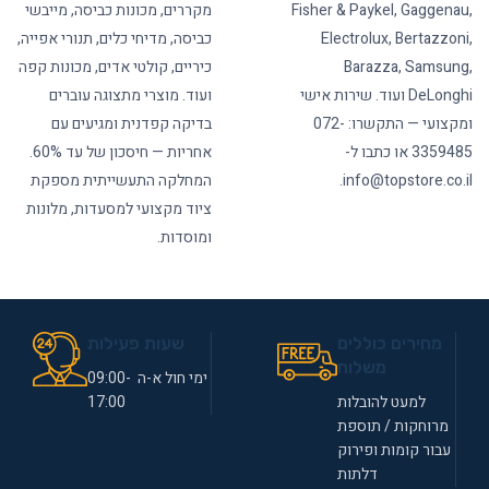
Fisher & Paykel, Gaggenau,
מקררים, מכונות כביסה, מייבשי
Electrolux, Bertazzoni,
כביסה, מדיחי כלים, תנורי אפייה,
Barazza, Samsung,
כיריים, קולטי אדים, מכונות קפה
DeLonghi ועוד. שירות אישי
ועוד. מוצרי מתצוגה עוברים
ומקצועי — התקשרו: 072-
בדיקה קפדנית ומגיעים עם
3359485 או כתבו ל-
אחריות — חיסכון של עד 60%.
info@topstore.co.il.
המחלקה התעשייתית מספקת
ציוד מקצועי למסעדות, מלונות
ומוסדות.
מחירים כוללים
שעות פעילות
משלוח
ימי חול א-ה 09:00-
למעט להובלות
17:00
מרוחקות / תוספת
עבור קומות ופירוק
דלתות