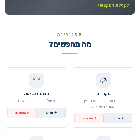
לקטלוג המקצועי ←
קטגוריות
מה מחפשים?
👕
🧊
מקררים
מכונות כביסה
מקררים-מקפיאים
·
מקררי יין
·
משולבות מייבש
·
מגהצים
מקררי משקאות
✦ חדש
⚡ מתצוגה
✦ חדש
⚡ מתצוגה