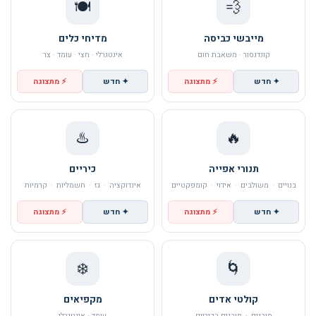
🍽️
💨
מייבשי כביסה
מדיחי כלים
קונדנסור · משאבת חום
אינטגרלי · חצי · עומד · צר
✦ חדש
⚡ מתצוגה
✦ חדש
⚡ מתצוגה
♨️
🔥
תנורי אפייה
כיריים
בנויים
·
משולבים
·
אידוי
·
קומפקטיים
אינדוקציה
·
גז
·
חשמליות
·
קרמיות
✦ חדש
⚡ מתצוגה
✦ חדש
⚡ מתצוגה
❄️
🌀
קולטי אדים
מקפיאים
מובנים
·
מובנים בכיריים
עומד · אינטגרלי