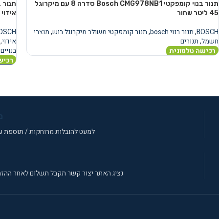
תנור בנוי קומפקטי Bosch CMG978NB1 סדרה 8 עם מיקרוגל
אידוי 60×45 ס"מ שחור
BOSCH
,
תנור בנוי bosch
,
תנור קומפקטי משולב מיקרוגל בוש
,
מוצרי
OSCH
חשמל
,
תנורים
אידוי
,
בנויים
רכישה טלפונית
רכיש
מידע נוסף
מידע 
מ
למעט להובלות מרוחקות / תוספת עב
נציג האתר יצור קשר תקבל תשלום לאחר ההזמ