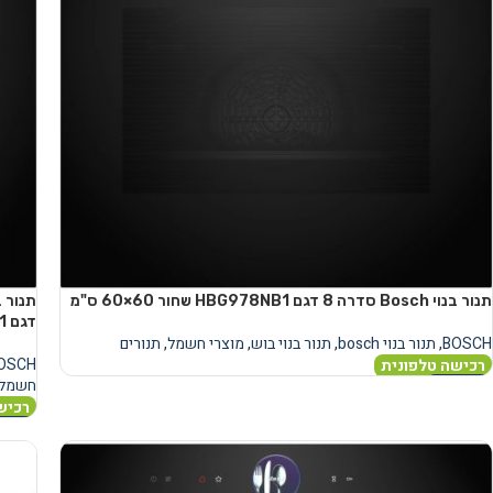
תנור בנוי Bosch סדרה 8 דגם HBG978NB1 שחור 60×60 ס"מ
דגם HNG978QB1
BOSCH
,
תנור בנוי bosch
,
תנור בנוי בוש
,
מוצרי חשמל
,
תנורים
OSCH
רכישה טלפונית
חשמל
מידע נוסף
רכיש
מידע 