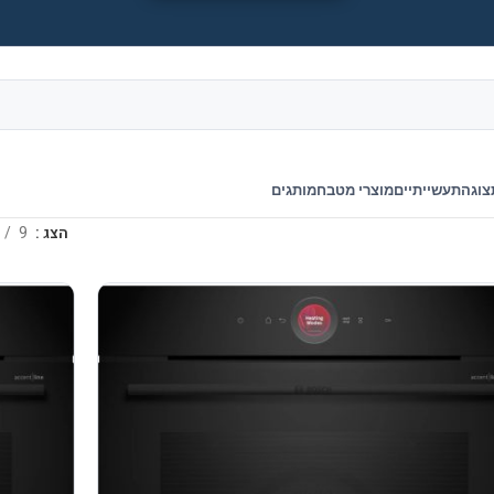
צוגה
תעשייתיים
מוצרי מטבח
מותגים
הצג
9