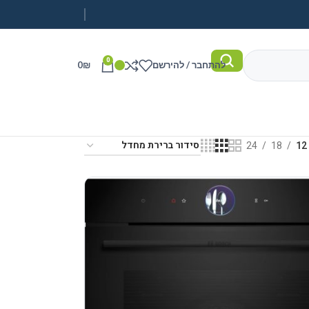
0
להתחבר / להירשם
₪
0
24
18
12