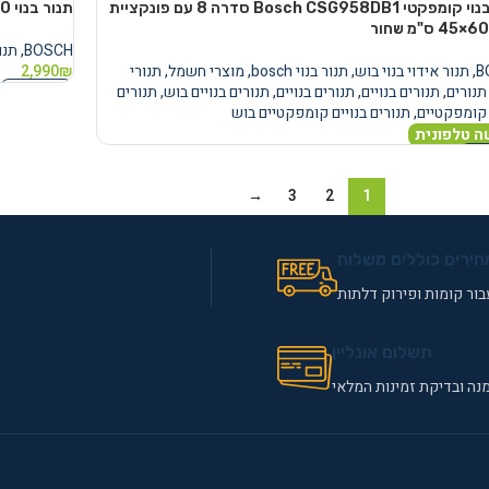
תנור בנוי קומפקטי Bosch CSG958DB1 סדרה 8 עם פונקציית
תנור בנוי Bosch HBA534EB0 בוש
BOSCH
,
תנור 
B
,
תנור אידוי בנוי בוש
,
תנור בנוי bosch
,
מוצרי חשמל
,
תנורי
₪
2,990
הוספה לסל
תנורים
,
תנורים בנויים
,
תנורים בנויים
,
תנורים בנויים בוש
,
תנורים
 קומפקטיים
,
תנורים בנויים קומפקטיים בוש
ה טלפונית
נוסף
→
3
2
1
חירים כוללים משלוח
ור קומות ופירוק דלתות
תשלום אונליין
נה ובדיקת זמינות המלאי