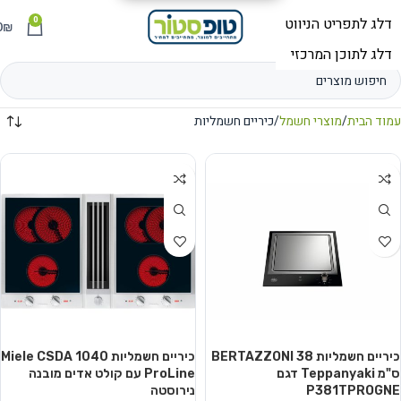
0
תפריט
₪
0
עמוד הבית
מוצרי חשמל
כיריים חשמליות
כיריים חשמליות BERTAZZONI 38
כיריים חשמליות Miele CSDA 1040
ס"מ Teppanyaki דגם
ProLine עם קולט אדים מובנה
P381TPROGNE
נירוסטה