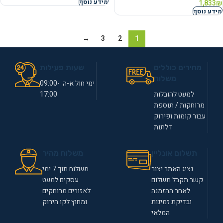
מידע נוסף
1,833
₪
מידע נוסף
→
3
2
1
מחירים כוללים
שעות פעילות
משלוח
ימי חול א-ה 09:00-
למעט להובלות
17:00
מרוחקות / תוספת
עבור קומות ופירוק
דלתות
תשלום אונליין
משלוח מהיר
נציג האתר יצור
משלוח תוך 7 ימי
קשר תקבל תשלום
עסקים למעט
לאחר ההזמנה
לאזורים מרוחקים
ובדיקת זמינות
ומחוץ לקו הירוק
המלאי