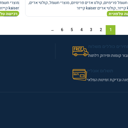
חשמל פרימיום
,
קולט אדים פרימיום
,
מוצרי חשמל
,
קולטי אדים
,
מוצרי חשמל 
ר
,
קולטי אדים kaiser קייזר
kaiser קייזר
ה טלפונית
רכישה טלפ
נוסף
מידע נוסף
→
6
5
4
3
2
1
חירים כוללים משלוח
ור קומות ופירוק דלתות
תשלום אונליין
נה ובדיקת זמינות המלאי