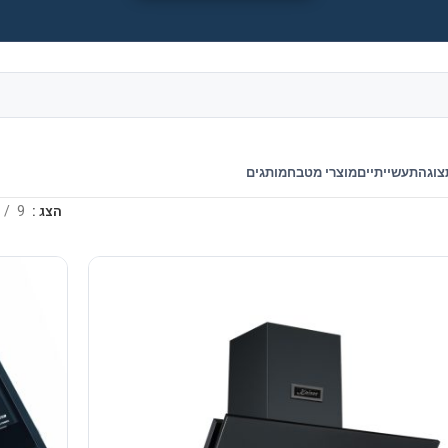
צוגה
תעשייתיים
מוצרי מטבח
מותגים
הצג
9