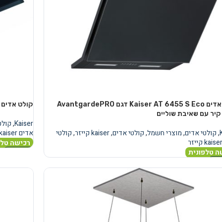
קולט אדים Kaiser AT 6455 S Eco דגם AvantgardePRO
קולט אדים מובנה Kaiser EA 548 
קיר עם שאיבת שוליים
Kaiser
,
קולט
,
קולטי אדים
,
מוצרי חשמל
,
קולטי אדים
,
kaiser קייזר
,
קולטי
אדים kaiser קייזר
רכישה טלפ
ה טלפונית
מידע נוסף
נוסף