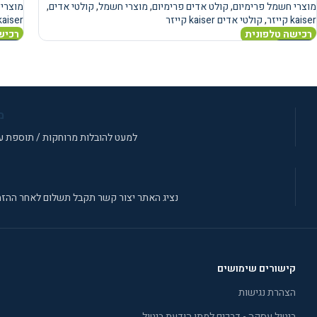
מוצרי חשמל פרימיום
,
קולט אדים פרימיום
,
מוצרי חשמל
,
קולטי אדים
,
מוצרי 
kaiser קייזר
,
קולטי אדים kaiser קייזר
kaiser קייז
רכישה טלפונית
רכיש
מידע נוסף
מידע 
מ
למעט להובלות מרוחקות / תוספת עב
נציג האתר יצור קשר תקבל תשלום לאחר ההזמ
קישורים שימושים
הצהרת נגישות
ביטול עסקה - דרכים למתן הודעת ביטול