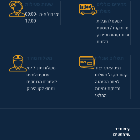
מחירים כוללים
שעות פעילות
משלוח
ימי חול א-ה 09:00-
למעט להובלות
17:00
מרוחקות / תוספת
עבור קומות ופירוק
דלתות
תשלום אונליין
משלוח מהיר
נציג האתר יצור
משלוח תוך 7 ימי
קשר תקבל תשלום
עסקים למעט
לאחר ההזמנה
לאזורים מרוחקים
ובדיקת זמינות
ומחוץ לקו הירוק
המלאי
קישורים
שימושים