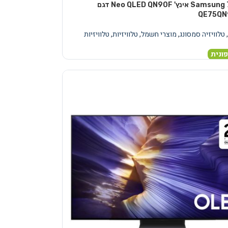
טלוויזיה Samsung 75 אינץ' Neo QLED QN90F דגם
QE75QN
,
טלוויזיה סמסונג
,
מוצרי חשמל
,
טלוויזיות
,
טלוויזיות
ונית