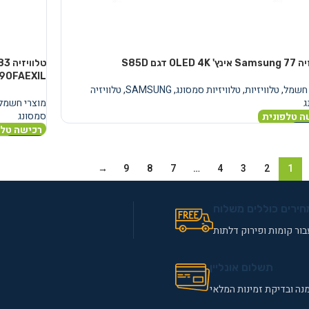
OLED 4 דגם S85D
90FAEXIL
 חשמל
,
טלוויזיות
,
טלוויזיות סמסונג
,
SAMSUNG
,
טלוויזיה
ג
מוצרי חשמל
סמסונג
ה טלפונית
רכישה טלפ
נוסף
מידע נוסף
→
9
8
7
…
4
3
2
1
חירים כוללים משלוח
ור קומות ופירוק דלתות
תשלום אונליין
נה ובדיקת זמינות המלאי