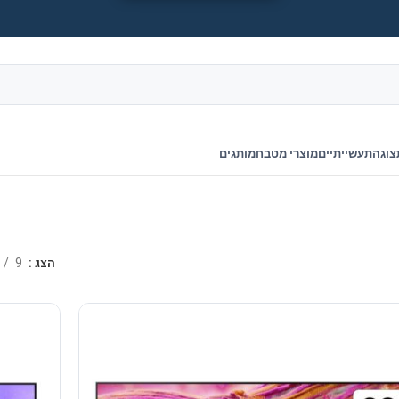
צוגה
תעשייתיים
מוצרי מטבח
מותגים
הצג
9