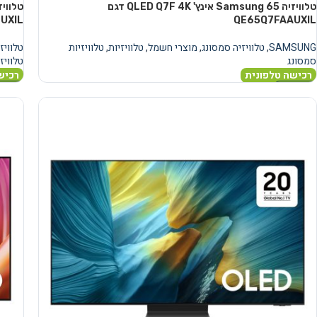
טלוויזיה Samsung 65 אינץ' QLED Q7F 4K דגם
UXIL
QE65Q7FAAUXIL
SAMSUNG
,
טלוויזיה סמסונג
,
מוצרי חשמל
,
טלוויזיות
,
טלוויזיות
טלוויז
סמסונג
טלוויז
רכישה טלפונית
רכיש
מידע נוסף
מידע 