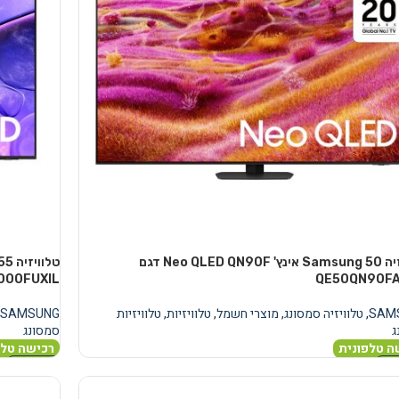
טלוויזיה Samsung 50 אינץ' Neo QLED QN90F דגם
000FUXIL
QE50QN90FA
SAM
,
טלוויזיה סמסונג
,
מוצרי חשמל
,
טלוויזיות
,
טלוויזיות
SAMSUNG
ג
סמסונג
ה טלפונית
רכישה טלפ
נוסף
מידע נוסף