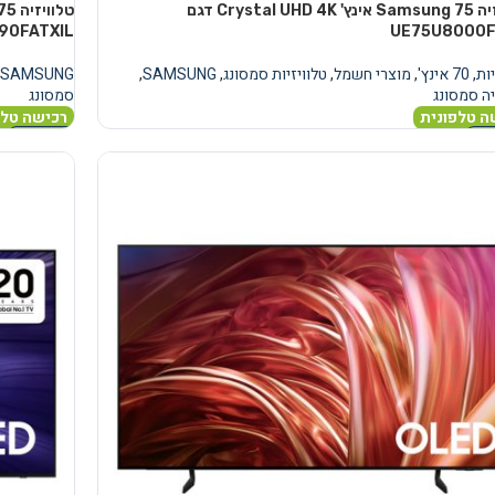
טלוויזיה Samsung 75 אינץ' Crystal UHD 4K דגם
90FATXIL
UE75U8000F
יות
,
70 אינץ'
,
מוצרי חשמל
,
טלוויזיות סמסונג
,
SAMSUNG
,
SAMSUNG
יה סמסונג
סמסונג
ה טלפונית
רכישה טלפ
נוסף
מידע נוסף