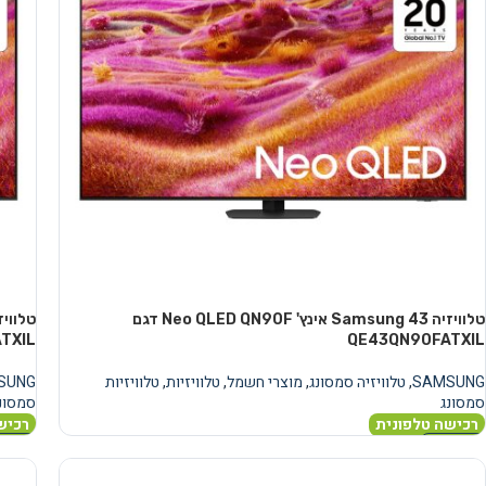
טלוויזיה Samsung 43 אינץ' Neo QLED QN90F דגם
TXIL
QE43QN90FATXIL
SAMSUNG
,
טלוויזיה סמסונג
,
מוצרי חשמל
,
טלוויזיות
,
טלוויזיות
SUNG
סמסונג
סמסונ
רכישה טלפונית
רכיש
מידע נוסף
מידע 