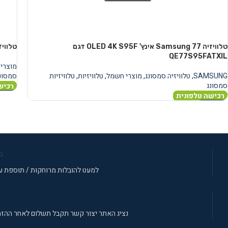
טלוויזיה Samsung 77 אינץ' OLED 4K S95F דגם
טלוויזיה Samsung 77 אינץ' K
QE77S95FATXIL
מוצרי
SAMSUNG
,
טלוויזיה סמסונג
,
מוצרי חשמל
,
טלוויזיות
,
טלוויזיות
סמסונ
סמסונג
רכיש
רכישה טלפונית
מידע 
מידע נוסף
מ
למעט להובלות מרוחקות / תוספת עב
נציג האתר יצור קשר תקבל תשלום לאחר ההזמ