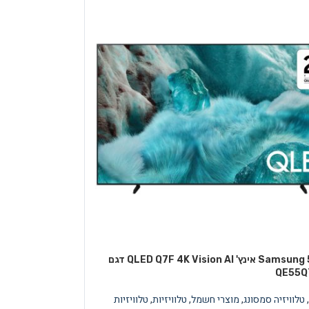
טלוויזיה Samsung 55 אינץ' QLED Q7F 4K Vision AI דגם
QE55Q
,
טלוויזיה סמסונג
,
מוצרי חשמל
,
טלוויזיות
,
טלוויזיות