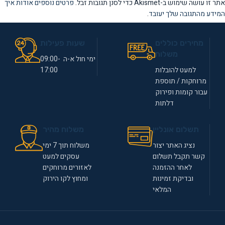
אתר זו עושה שימוש ב-Akismet כדי לסנן תגובות זבל.
פרטים נוספים אודות איך
המידע מהתגובה שלך יעובד
.
מחירים כוללים
שעות פעילות
משלוח
ימי חול א-ה 09:00-
למעט להובלות
17:00
מרוחקות / תוספת
עבור קומות ופירוק
דלתות
תשלום אונליין
משלוח מהיר
נציג האתר יצור
משלוח תוך 7 ימי
קשר תקבל תשלום
עסקים למעט
לאחר ההזמנה
לאזורים מרוחקים
ובדיקת זמינות
ומחוץ לקו הירוק
המלאי