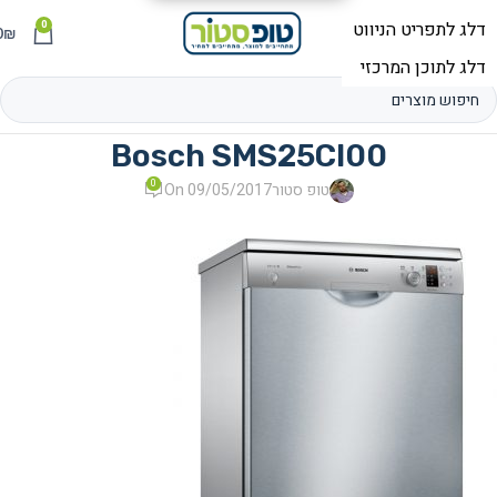
0
תפריט
₪
0
Bosch SMS25CI00
0
טופ סטור
On 09/05/2017