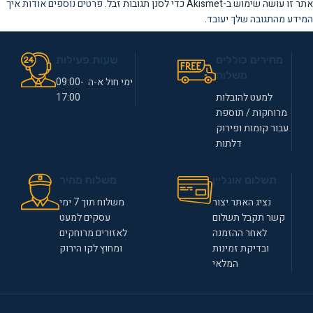
אתר זו עושה שימוש ב-Akismet כדי לסנן תגובות זבל.
פרטים נוספים אודות איך
המידע מהתגובה שלך יעובד
.
מחירים כוללים
שעות פעילות
משלוח
ימי חול א-ה 09:00-
למעט להובלות
17:00
מרוחקות / תוספת
עבור קומות ופירוק
דלתות
תשלום אונליין
משלוח מהיר
נציג האתר יצור
משלוח תוך 7 ימי
קשר תקבל תשלום
עסקים למעט
לאחר ההזמנה
לאזורים מרוחקים
ובדיקת זמינות
ומחוץ לקו הירוק
המלאי