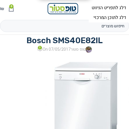
0
תפריט
₪
0
Bosch SMS40E82IL
0
טופ סטור
On 07/05/2017