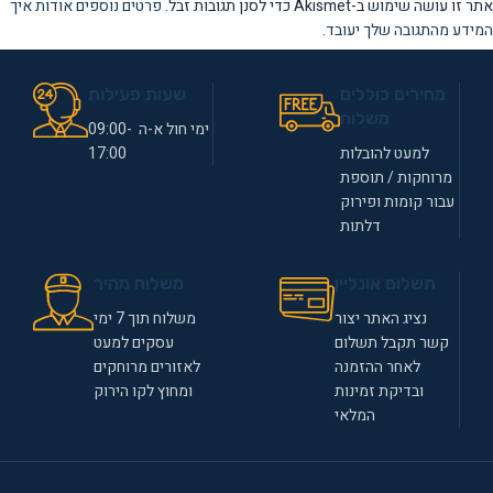
אתר זו עושה שימוש ב-Akismet כדי לסנן תגובות זבל.
פרטים נוספים אודות איך
המידע מהתגובה שלך יעובד
.
מחירים כוללים
שעות פעילות
משלוח
ימי חול א-ה 09:00-
למעט להובלות
17:00
מרוחקות / תוספת
עבור קומות ופירוק
דלתות
תשלום אונליין
משלוח מהיר
נציג האתר יצור
משלוח תוך 7 ימי
קשר תקבל תשלום
עסקים למעט
לאחר ההזמנה
לאזורים מרוחקים
ובדיקת זמינות
ומחוץ לקו הירוק
המלאי