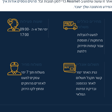
אתר זו עושה שימוש ב-Akismet כדי לסנן תגובות זבל.
פרטים נוספים אודות איך
המידע מהתגובה שלך יעובד
.
מחירים כוללים
שעות פעילות
משלוח
ימי חול א-ה 09:00-
למעט להובלות
17:00
מרוחקות / תוספת
עבור קומות ופירוק
דלתות
תשלום אונליין
משלוח מהיר
נציג האתר יצור
משלוח תוך 7 ימי
קשר תקבל תשלום
עסקים למעט
לאחר ההזמנה
לאזורים מרוחקים
ובדיקת זמינות
ומחוץ לקו הירוק
המלאי