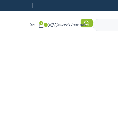
0
להתחבר / להירשם
₪
0