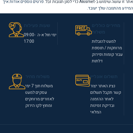
אתר זו עושה שימוש ב-Akismet כדי לסנן תגובות זבל.
פרטים נוספים אודות איך
המידע מהתגובה שלך יעובד
.
מחירים כוללים
שעות פעילות
משלוח
ימי חול א-ה 09:00-
למעט להובלות
17:00
מרוחקות / תוספת
עבור קומות ופירוק
דלתות
תשלום אונליין
משלוח מהיר
נציג האתר יצור
משלוח תוך 7 ימי
קשר תקבל תשלום
עסקים למעט
לאחר ההזמנה
לאזורים מרוחקים
ובדיקת זמינות
ומחוץ לקו הירוק
המלאי