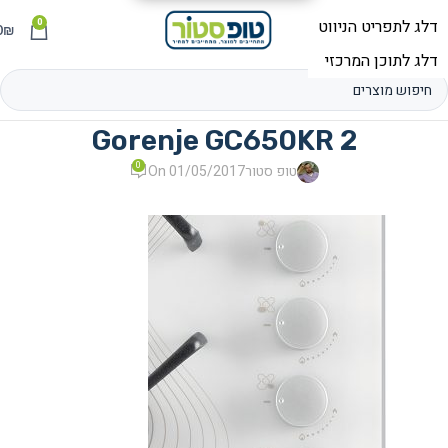
0
תפריט
₪
0
Gorenje GC650KR 2
0
טופ סטור
On 01/05/2017