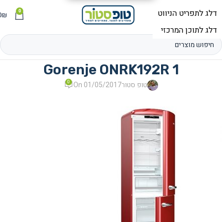
0
תפריט
₪
0
Gorenje ONRK192R 1
0
טופ סטור
On 01/05/2017