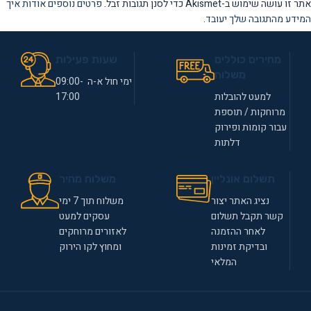
אתר זו עושה שימוש ב-Akismet כדי לסנן תגובות זבל.
פרטים נוספים אודות איך
המידע מהתגובה שלך יעובד
.
מחירים כוללים
שעות פעילות
משלוח
ימי חול א-ה 09:00-
למעט להובלות
17:00
מרוחקות / תוספת
עבור קומות ופירוק
דלתות
תשלום אונליין
משלוח מהיר
נציג האתר יצור
משלוח תוך 7 ימי
קשר תקבל תשלום
עסקים למעט
לאחר ההזמנה
לאזורים מרוחקים
ובדיקת זמינות
ומחוץ לקו הירוק
המלאי