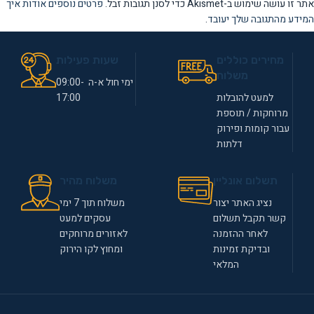
אתר זו עושה שימוש ב-Akismet כדי לסנן תגובות זבל.
פרטים נוספים אודות איך
המידע מהתגובה שלך יעובד
.
מחירים כוללים
שעות פעילות
משלוח
ימי חול א-ה 09:00-
למעט להובלות
17:00
מרוחקות / תוספת
עבור קומות ופירוק
דלתות
תשלום אונליין
משלוח מהיר
נציג האתר יצור
משלוח תוך 7 ימי
קשר תקבל תשלום
עסקים למעט
לאחר ההזמנה
לאזורים מרוחקים
ובדיקת זמינות
ומחוץ לקו הירוק
המלאי