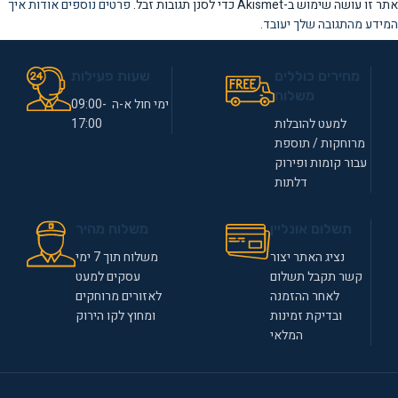
אתר זו עושה שימוש ב-Akismet כדי לסנן תגובות זבל.
פרטים נוספים אודות איך
המידע מהתגובה שלך יעובד
.
מחירים כוללים
שעות פעילות
משלוח
ימי חול א-ה 09:00-
למעט להובלות
17:00
מרוחקות / תוספת
עבור קומות ופירוק
דלתות
תשלום אונליין
משלוח מהיר
נציג האתר יצור
משלוח תוך 7 ימי
קשר תקבל תשלום
עסקים למעט
לאחר ההזמנה
לאזורים מרוחקים
ובדיקת זמינות
ומחוץ לקו הירוק
המלאי