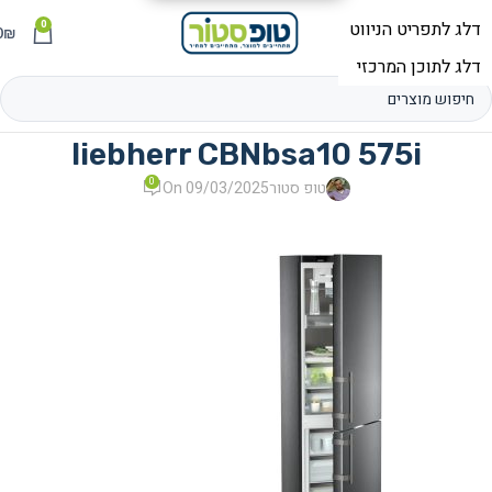
0
תפריט
₪
0
liebherr CBNbsa10 575i
0
טופ סטור
On 09/03/2025