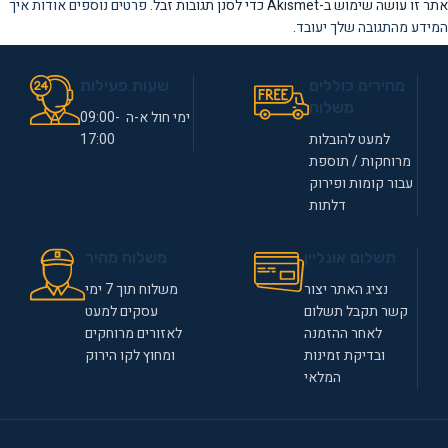
אתר זו עושה שימוש ב-Akismet כדי לסנן תגובות זבל.
פרטים נוספים אודות איך
המידע מהתגובה שלך יעובד
.
מחירים כוללים
שעות פעילות
משלוח
ימי חול א-ה 09:00-
למעט להובלות
17:00
מרוחקות / תוספת
עבור קומות ופירוק
דלתות
תשלום אונליין
משלוח מהיר
נציג האתר יצור
משלוח תוך 7 ימי
קשר תקבל תשלום
עסקים למעט
לאחר ההזמנה
לאזורים מרוחקים
ובדיקת זמינות
ומחוץ לקו הירוק
המלאי