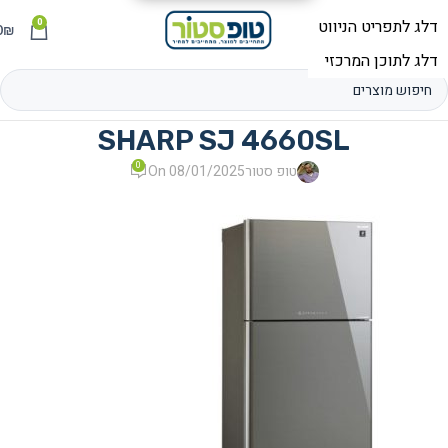
0
תפריט
₪
0
SHARP SJ 4660SL
0
טופ סטור
On 08/01/2025