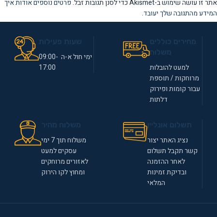
אתר זו עושה שימוש ב-Akismet כדי לסנן תגובות זבל.
פרטים נוספים אודות איך
המידע מהתגובה שלך יעובד
.
מחירים כוללים
שעות פעילות
משלוח
ימי חול א-ה 09:00-
למעט להובלות
17:00
מרוחקות / תוספת
עבור קומות ופירוק
דלתות
תשלום אונליין
משלוח מהיר
נציג האתר יצור
משלוח תוך 7 ימי
קשר תקבל תשלום
עסקים למעט
לאחר ההזמנה
לאזורים מרוחקים
ובדיקת זמינות
ומחוץ לקו הירוק
המלאי