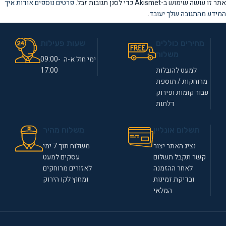
אתר זו עושה שימוש ב-Akismet כדי לסנן תגובות זבל.
פרטים נוספים אודות איך
המידע מהתגובה שלך יעובד
.
מחירים כוללים
שעות פעילות
משלוח
ימי חול א-ה 09:00-
למעט להובלות
17:00
מרוחקות / תוספת
עבור קומות ופירוק
דלתות
תשלום אונליין
משלוח מהיר
נציג האתר יצור
משלוח תוך 7 ימי
קשר תקבל תשלום
עסקים למעט
לאחר ההזמנה
לאזורים מרוחקים
ובדיקת זמינות
ומחוץ לקו הירוק
המלאי