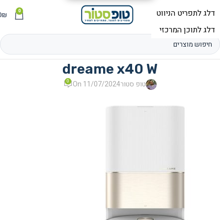
0
תפריט
₪
0
dreame x40 W
0
טופ סטור
On 11/07/2024