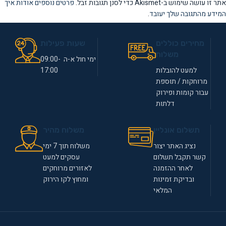
אתר זו עושה שימוש ב-Akismet כדי לסנן תגובות זבל.
פרטים נוספים אודות איך
המידע מהתגובה שלך יעובד
.
מחירים כוללים
שעות פעילות
משלוח
ימי חול א-ה 09:00-
למעט להובלות
17:00
מרוחקות / תוספת
עבור קומות ופירוק
דלתות
תשלום אונליין
משלוח מהיר
נציג האתר יצור
משלוח תוך 7 ימי
קשר תקבל תשלום
עסקים למעט
לאחר ההזמנה
לאזורים מרוחקים
ובדיקת זמינות
ומחוץ לקו הירוק
המלאי