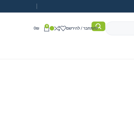
0
להתחבר / להירשם
₪
0