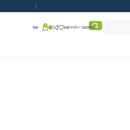
0
להתחבר / להירשם
₪
0