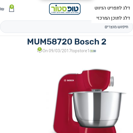
0
תפריט
₪
0
MUM58720 Bosch 2
0
On 09/03/2017
topstore1