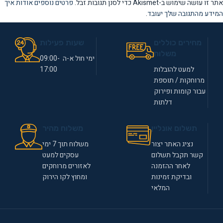
אתר זו עושה שימוש ב-Akismet כדי לסנן תגובות זבל.
פרטים נוספים אודות איך
המידע מהתגובה שלך יעובד
.
מחירים כוללים
שעות פעילות
משלוח
ימי חול א-ה 09:00-
למעט להובלות
17:00
מרוחקות / תוספת
עבור קומות ופירוק
דלתות
תשלום אונליין
משלוח מהיר
נציג האתר יצור
משלוח תוך 7 ימי
קשר תקבל תשלום
עסקים למעט
לאחר ההזמנה
לאזורים מרוחקים
ובדיקת זמינות
ומחוץ לקו הירוק
המלאי