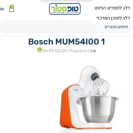
0
תפריט
₪
0
Bosch MUM54I00 1
0
On 09/03/2017
topstore1