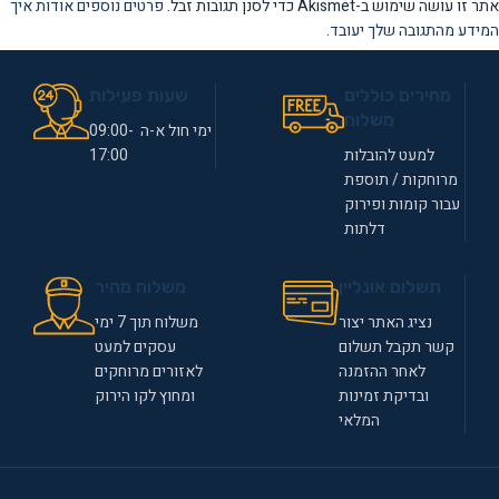
אתר זו עושה שימוש ב-Akismet כדי לסנן תגובות זבל.
פרטים נוספים אודות איך
המידע מהתגובה שלך יעובד
.
מחירים כוללים
שעות פעילות
משלוח
ימי חול א-ה 09:00-
למעט להובלות
17:00
מרוחקות / תוספת
עבור קומות ופירוק
דלתות
תשלום אונליין
משלוח מהיר
נציג האתר יצור
משלוח תוך 7 ימי
קשר תקבל תשלום
עסקים למעט
לאחר ההזמנה
לאזורים מרוחקים
ובדיקת זמינות
ומחוץ לקו הירוק
המלאי