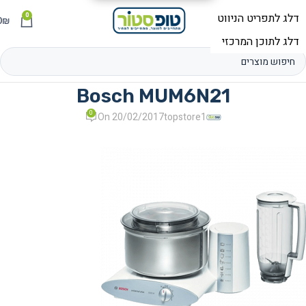
0
תפריט
₪
0
Bosch MUM6N21
0
On 20/02/2017
topstore1