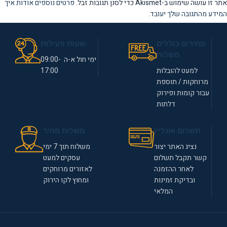
אתר זו עושה שימוש ב-Akismet כדי לסנן תגובות זבל.
פרטים נוספים אודות איך
המידע מהתגובה שלך יעובד
.
מחירים כוללים
שעות פעילות
משלוח
ימי חול א-ה 09:00-
למעט להובלות
17:00
מרוחקות / תוספת
עבור קומות ופירוק
דלתות
תשלום אונליין
משלוח מהיר
נציג האתר יצור
משלוח תוך 7 ימי
קשר תקבל תשלום
עסקים למעט
לאחר ההזמנה
לאזורים מרוחקים
ובדיקת זמינות
ומחוץ לקו הירוק
המלאי