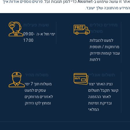
אתר זו עושה שימוש ב-Akismet כדי לסנן תגובות זבל.
פרטים נוספים אודות איך
המידע מהתגובה שלך יעובד
.
מחירים כוללים
שעות פעילות
משלוח
ימי חול א-ה 09:00-
למעט להובלות
17:00
מרוחקות / תוספת
עבור קומות ופירוק
דלתות
תשלום אונליין
משלוח מהיר
נציג האתר יצור
משלוח תוך 7 ימי
קשר תקבל תשלום
עסקים למעט
לאחר ההזמנה
לאזורים מרוחקים
ובדיקת זמינות
ומחוץ לקו הירוק
המלאי