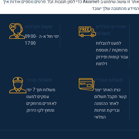
אתר זו עושה שימוש ב-Akismet כדי לסנן תגובות זבל.
פרטים נוספים אודות איך
המידע מהתגובה שלך יעובד
.
מחירים כוללים
שעות פעילות
משלוח
ימי חול א-ה 09:00-
למעט להובלות
17:00
מרוחקות / תוספת
עבור קומות ופירוק
דלתות
תשלום אונליין
משלוח מהיר
נציג האתר יצור
משלוח תוך 7 ימי
קשר תקבל תשלום
עסקים למעט
לאחר ההזמנה
לאזורים מרוחקים
ובדיקת זמינות
ומחוץ לקו הירוק
המלאי