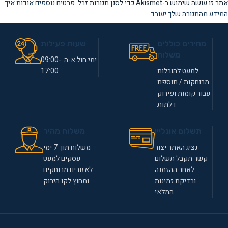
אתר זו עושה שימוש ב-Akismet כדי לסנן תגובות זבל.
פרטים נוספים אודות איך
המידע מהתגובה שלך יעובד
.
מחירים כוללים
שעות פעילות
משלוח
ימי חול א-ה 09:00-
למעט להובלות
17:00
מרוחקות / תוספת
עבור קומות ופירוק
דלתות
תשלום אונליין
משלוח מהיר
נציג האתר יצור
משלוח תוך 7 ימי
קשר תקבל תשלום
עסקים למעט
לאחר ההזמנה
לאזורים מרוחקים
ובדיקת זמינות
ומחוץ לקו הירוק
המלאי