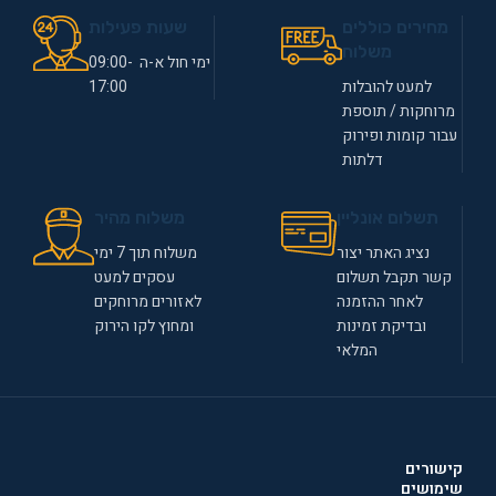
מחירים כוללים
שעות פעילות
משלוח
ימי חול א-ה 09:00-
למעט להובלות
17:00
מרוחקות / תוספת
עבור קומות ופירוק
דלתות
תשלום אונליין
משלוח מהיר
נציג האתר יצור
משלוח תוך 7 ימי
קשר תקבל תשלום
עסקים למעט
לאחר ההזמנה
לאזורים מרוחקים
ובדיקת זמינות
ומחוץ לקו הירוק
המלאי
קישורים
שימושים