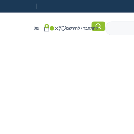
0
להתחבר / להירשם
₪
0