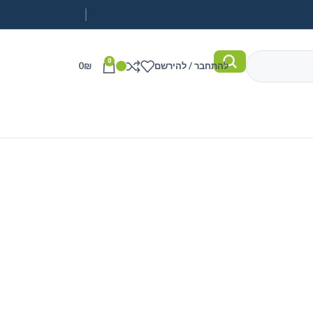
0
להתחבר / להירשם
₪
0