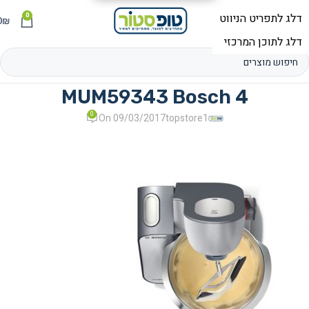
0
תפריט
₪
0
MUM59343 Bosch 4
0
On 09/03/2017
topstore1