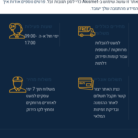
אתר זו עושה שימוש ב-Akismet כדי לסנן תגובות זבל.
פרטים נוספים אודות איך
המידע מהתגובה שלך יעובד
.
מחירים כוללים
שעות פעילות
משלוח
ימי חול א-ה 09:00-
למעט להובלות
17:00
מרוחקות / תוספת
עבור קומות ופירוק
דלתות
תשלום אונליין
משלוח מהיר
נציג האתר יצור
משלוח תוך 7 ימי
קשר תקבל תשלום
עסקים למעט
לאחר ההזמנה
לאזורים מרוחקים
ובדיקת זמינות
ומחוץ לקו הירוק
המלאי