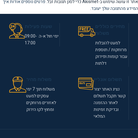
אתר זו עושה שימוש ב-Akismet כדי לסנן תגובות זבל.
פרטים נוספים אודות איך
המידע מהתגובה שלך יעובד
.
מחירים כוללים
שעות פעילות
משלוח
ימי חול א-ה 09:00-
למעט להובלות
17:00
מרוחקות / תוספת
עבור קומות ופירוק
דלתות
תשלום אונליין
משלוח מהיר
נציג האתר יצור
משלוח תוך 7 ימי
קשר תקבל תשלום
עסקים למעט
לאחר ההזמנה
לאזורים מרוחקים
ובדיקת זמינות
ומחוץ לקו הירוק
המלאי