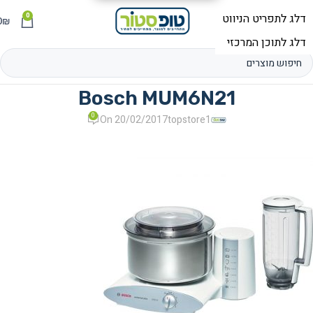
0
תפריט
₪
0
Bosch MUM6N21
0
On 20/02/2017
topstore1