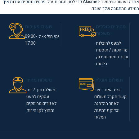
אתר זו עושה שימוש ב-Akismet כדי לסנן תגובות זבל.
פרטים נוספים אודות איך
המידע מהתגובה שלך יעובד
.
מחירים כוללים
שעות פעילות
משלוח
ימי חול א-ה 09:00-
למעט להובלות
17:00
מרוחקות / תוספת
עבור קומות ופירוק
דלתות
תשלום אונליין
משלוח מהיר
נציג האתר יצור
משלוח תוך 7 ימי
קשר תקבל תשלום
עסקים למעט
לאחר ההזמנה
לאזורים מרוחקים
ובדיקת זמינות
ומחוץ לקו הירוק
המלאי