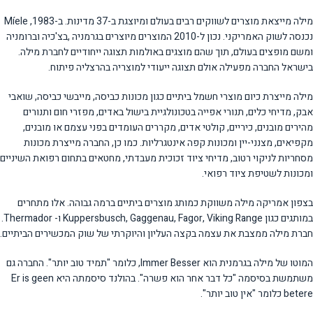
מילה מייצאת מוצרים לשווקים רבים בעולם ומיוצגת ב-37 מדינות. ב-1983, Míele
נכנסה לשוק האמריקני. נכון ל-2010 המוצרים מיוצרים בגרמניה ,בצ'כיה וברומניה
ומשם מופצים בעולם, תוך שהם מוצגים באולמות תצוגה ייחודיים לחברת מילה.
בישראל החברה מפעילה אולם תצוגה ייעודי למוצריה בהרצליה פיתוח.
מילה מייצרת כיום מוצרי חשמל ביתיים כגון מכונות כביסה, מייבשי כביסה, שואבי
אבק, מדיחי כלים, תנורי אפייה בטכונולגיית בישול באדים, מפזרי חום ותנורים
מהירים מובנים, כיריים, קולטי אדים, מקררים העומדים בפני עצמם או מובנים,
מקפיאים, מצנני-יין ומכונות קפה אינטגרליות. כמו כן, החברה מייצרת מכונות
מסחריות לניקוי רטוב, מדיחי ציוד זכוכית מעבדתי, מחטאים בתחום רפואת השיניים
ומכונות לשטיפת ציוד רפואי.
בצפון אמריקה מילה משווקת כמותג מוצרים ביתיים ברמה גבוהה. אלו מתחרים
במותגים כגון Kuppersbusch, Gaggenau, Fagor, Viking Range ו- Thermador.
חברת מילה ממצבת את עצמה בקצה העליון והיוקרתי של שוק המכשירים הביתיים.
המוטו של מילה בגרמנית הוא Immer Besser, כלומר "תמיד טוב יותר". החברה גם
משתמשת בסיסמה "כל דבר אחר הוא פשרה". בהולנד סיסמתה היא Er is geen
betere כלומר "אין טוב יותר".