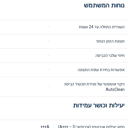
נוחות המשתמש
השהיית התחלה עד 24 שעות
·
תצוגת הזמן הנותר
·
חיווי שלבי הכביסה
·
אפשרות בחירת שפת התצוגה
·
ניקוי אוטומטי של מגירת תכשיר כביסה
·
AutoClean
יעילות וכושר עמידות
סיווג יעילות אנרגטית (אירופאי A+++ – D)
A+++