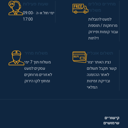
מחירים כוללים
שעות פעילות
משלוח
ימי חול א-ה 09:00-
למעט להובלות
17:00
מרוחקות / תוספת
עבור קומות ופירוק
דלתות
תשלום אונליין
משלוח מהיר
נציג האתר יצור
משלוח תוך 7 ימי
קשר תקבל תשלום
עסקים למעט
לאחר ההזמנה
לאזורים מרוחקים
ובדיקת זמינות
ומחוץ לקו הירוק
המלאי
קישורים
שימושים