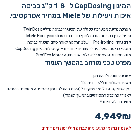
המינון CapDosing ל- 1-8 ק"ג כביסה –
איכות ויעילות של Miele במחיר אטרקטיבי.
מערכת מזיגה ממערכת כפולה של תכשירי כביסה נוזליים TwinDos
טיפול עדין בכביסה הודות לתוף כוורת הדבש Miele Honeycomb
קדם גיהוץ Pre-ironing – שלב החלקה לאחר סיום תוכנית כביסה
תוספי כביסה מושלמים ליישומים ייחודיים – קפסולות מינון CapDosing
מנוע חסכוני, עוצמתי ללא בלאי או שחיקה ProfiEco Motor
מפרט טכני מורחב בהמשך העמוד
אחריות: שנה ע”י היבואן
מספר תשלומים ללא ריבית: 12
זמן אספקה: עד 7 ימי עסקים * (עלות ההובלה וזמן האספקה משתנים בהתאם
לאזורי ההובלה המפורטים בהמשך העמוד)
מחיר הובלה: חינם *
4,949
₪
לא זמין במלאי כרגע, ניתן לבדוק מולנו מוצרים דומים