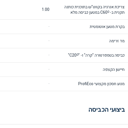
צריכת אנרגיה בקווט"ש בתוכנית כותנה
1.00
תקנית ב- C60
במטען כביסה מלא
0
בקרת מטען אוטומטית
·
מד זרימה
·
כביסה בטמפרטורה "קרה" ו- "C20
"
·
0
חיישן הקצפה
·
מנוע חסכון מקצועי ProfiEco
·
ביצועי הכביסה