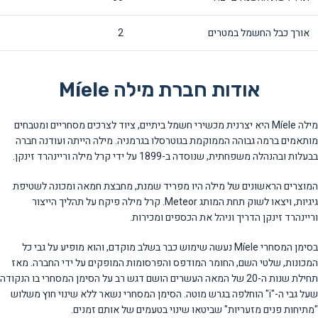
אורך כבל החשמל במטרים
2
אודות חברת מילה Míele
מילה Míele היא יצרנית מכשירי חשמל ביתיים, ציוד לצרכים מסחריים ומטבחים
מותאמים ברמה גבוהה הממוקמת בגוטרסלו בגרמניה. מילה הייתה ועודנה חברה
בבעלות ובהנהלה משפחתית, שנוסדה ב-1899 על ידי קרל מילה וריינהרד זינקן.
המוצרים הראשונים של מילה היו מפריד שמנת, מחבצת חמאה ומכונה לשטיפת
גיגיות, ויצאו לשוק תחת המותג Meteor. קרל מילה פיקח על תהליך הייצור
וריינהרד זינקן הדריך וניהל את הכספים ומכירות.
בסימן המסחרי Míele נעשה שימוש כבר בשלב מוקדם, והוא מופיע על גבי כל
המכונות, שלטי השם, החומר המודפס והפרסומות המופקים על ידי החברה. מאז
תחילת שנות ה-20 של המאה העשרים הושם דגש רב על הסימן המסחרי בו הנקודה
שעל גבי ה-"i" הוחלפה בגרש מוטה. הסימן המסחרי נשאר ללא שינוי חוץ משלוש
"מתיחות פנים מזעריות" שביטאו שינוי בטעמים של אותם זמנים.