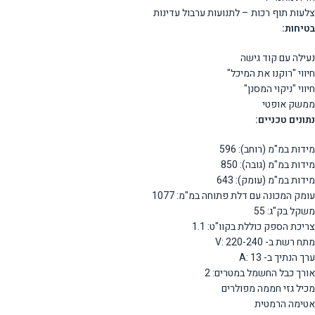
צלעות תוף רכות – לתנועות ערבול עדינות
בטיחות:
נעילה עם קוד גישה
חיווי "רוקנו את המיכל"
חיווי "ניקוי המסנן"
ממשק אופטי
נתונים טכניים:
מידות במ"מ (רוחב): 596
מידות במ"מ (גובה): 850
מידות במ"מ (עומק): 643
עומק המכונה עם דלת פתוחה במ"מ: 1077
משקל בק"ג: 55
צריכת הספק כוללת בקוו"ט: 1.1
מתח רשת ב- V: 220-240
ערך הנתיך ב- A: 13
אורך כבל החשמל במטרים: 2
מכיל גזי חממה מפולרים
אטימה הרמטית