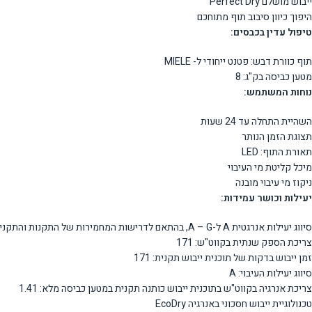
ייבוש מושלם Perfect Dry
היפוך כיוון סיבוב תוף מתוחכם
טיפול עדין בכבסים:
תוף כוורת דבש: פטנט ייחודי ל- MIELE
מטען כביסה בק"ג: 8
נוחות המשתמש:
השהיית התחלה עד 24 שעות
תצוגת הזמן הנותר
תאורת התוף: LED
מיכל קליטת מי העיבוי
ניקוז מי עיבוי מובנה
יעילות וכושר עמידות:
סיווג יעילות אנרגטית A ל-A – G, בהתאם לדרישות המחמירות של התקנות והתקנים הישראליים
צריכת הספק שנתית בקווט"ש: 171
זמן ייבוש בדקות של תוכנית ייבוש תקנית: 171
סיווג יעילות העיבוי: A
צריכת אנרגיה בקווט"ש בתוכנית ייבוש כותנה תקנית במטען כביסה מלא: 1.41
טכנולוגיית ייבוש חסכוני באנרגיה EcoDry