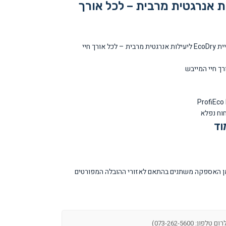
ית EcoDry ליעילות אנרגטית מרבית – לכל אורך
מייבש כביסה 1T עם מדחס משאבת חום בטכנולוגיית EcoDry ליעילות אנרגטית מרבית – לכל אורך חיי
וד
ת ההובלה וזמן האספקה משתנים בהתאם לאזורי ההובלה המפורטים
פון: 073-262-5600)