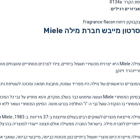
סוג הקרר: R134a
אביזרים רגילים:
בקבוקון ניחוח Fragrance flacon
סרטון מייבש חברת מילה Miele
וריינהרד זינקן.
המוצרים הראשונים של מילה היו מפריד שמנת, מחבצת חמאה ומכונה לשטיפת גיגיות, ויצאו לשוק תחת המותג Meteor. קרל מילה פיקח על תהליך הייצור 
המסחרי בו הנקודה שעל גבי ה-"i" הוחלפה בגרש מוטה. הסימן המסחרי נשאר ללא שינוי חוץ משלוש "מתיחות פנים מזעריות" שביטאו שינוי בטעמים של אותם זמנים.
ייחודיים לחברת מילה. בישראל החברה מפעילה אולם תצוגה ייעודי למוצריה בהרצלי
מילה מייצרת כיום מוצרי חשמל ביתיים כגון מכונות כביסה, מייבשי כביסה, שואבי אב