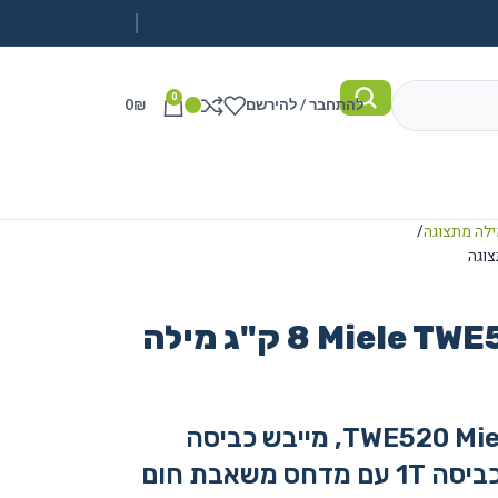
0
להתחבר / להירשם
₪
0
ילה מתצוגה
מייבש כביסה Miele TWE520WP ‏8 ‏ק"ג מילה
מייבש כביסה 8 ק"ג דגם: TWE520 Miele, מייבש כביסה
מילה Active Plus, מייבש כביסה 1T עם מדחס משאבת חום