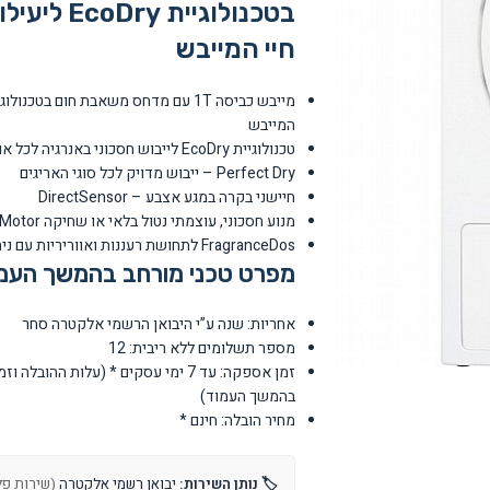
בטכנולוגי
חיי המייבש
המייבש
טכנולוגיית EcoDry לייבוש חסכוני באנרגיה לכל אורך חיי המייבש
Perfect Dry – ייבוש מדויק לכל סוגי האריגים
חיישני בקרה במגע אצבע – DirectSensor
מנוע חסכוני, עוצמתי נטול בלאי או שחיקה ProfiEco Motor
FragranceDos לתחושת רעננות ואווריריות עם ניחוח נפלא
מפרט טכני מורחב בהמשך העמ
אחריות: שנה ע”י היבואן הרשמי אלקטרה סחר
מספר תשלומים ללא ריבית: 12
זמן אספקה: עד 7 ימי עסקים * (עלו
בהמשך העמוד)
מחיר הובלה: חינם *
🏷️ נותן השירות:
יבואן רשמי אלקטרה
(שירות פלרום טל