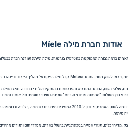
אודות חברת מילה Míele
וריינהרד זינקן הדריך וניהל את הכספים ומכירות.
מילה מייצאת מוצרים לשווקים רבים בעולם ומיוצגת ב-37 מדינות. ב-1983, Míele נכנסה לשוק האמריקנ
ה פיתוח.
ק, מדיחי כלים, תנורי אפייה בטכונולגיית בישול באדים, מפזרי חום ותנורים מהירים