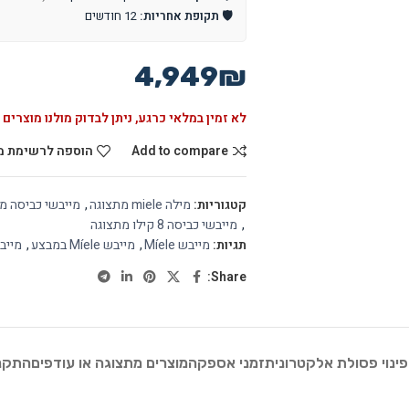
🛡️ תקופת אחריות:
12 חודשים
4,949
₪
לא זמין במלאי כרגע, ניתן לבדוק מולנו מוצרים 
Add to compare
הוספה לרשימת מ
קטגוריות:
מילה miele מתצוגה
,
מייבשי כביסה מ
,
מייבשי כביסה 8 קילו מתצוגה
תגיות:
מייבש Míele
,
מייבש Míele במבצע
,
מייבש Míele 
Share:
פינוי פסולת אלקטרונית
זמני אספקה
מוצרים מתצוגה או עודפים
התקנת