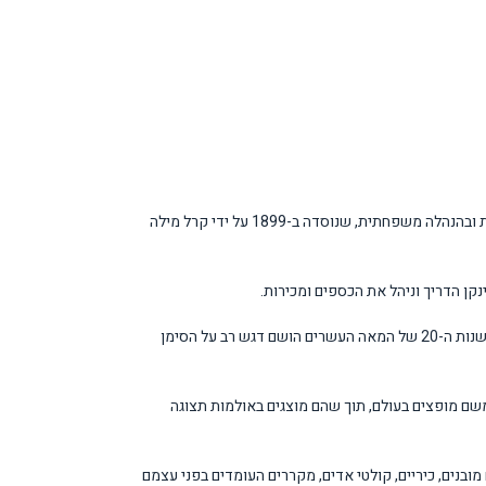
מילה Míele היא יצרנית מכשירי חשמל ביתיים, ציוד לצרכים מסחריים ומטבחים מותאמים ברמה גבוהה הממוקמת בגוטרסלו בגרמניה. מילה הייתה ועודנה חברה בבעלות ובהנהלה משפחתית, שנוסדה ב-1899 על ידי קרל מילה
בסימן המסחרי Míele נעשה שימוש כבר בשלב מוקדם, והוא מופיע על גבי כל המכונות, שלטי השם, החומר המודפס והפרסומות המופקים על ידי החברה. מאז תחילת שנות ה-20 של המאה העשרים הושם דגש רב על הסימן
י. נכון ל-2010 המוצרים מיוצרים בגרמניה ,בצ'כיה וברומניה ומשם מופצים בעולם, תוך שהם מוצגים באולמות תצוגה
 מובנים, כיריים, קולטי אדים, מקררים העומדים בפני עצמם