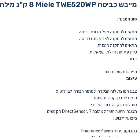
מייבש כביסה Miele TWE520WP ‏8 ‏ק"ג מילה מתצוגה
סוג המבנה:
מתאים להתקנה מעל מכונת כביסה
מתאים להתקנה לצד מכונת כביסה
מתאים להתקנה מובנית
כיוון פתיחת הדלת: שמאלית
דגם:
מייבש משאבת חום
עיצוב
:
צבע המוצר, לוח הבקרה, כפתור הבורר: לבן לוטוס
גרסת לוח הבקרה: משופע
סוג לוח הבקרה: בורר סיבובי
תצוגה: חישה ישירה צהובה DirectSensor, 7 מקטעים
ביצועי ייבוש:
בקבוקון ניחוח Fragrance flacon