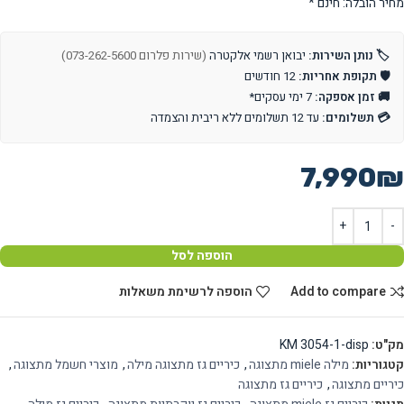
מחיר הובלה: חינם *
🏷️ נותן השירות:
יבואן רשמי אלקטרה
(שירות פלרום 073-262-5600)
🛡️ תקופת אחריות:
12 חודשים
🚚 זמן אספקה:
7 ימי עסקים*
💳 תשלומים:
עד 12 תשלומים ללא ריבית והצמדה
7,990
₪
הוספה לסל
Add to compare
הוספה לרשימת משאלות
מק"ט:
KM 3054-1-disp
קטגוריות:
מילה miele מתצוגה
,
כיריים גז מתצוגה מילה
,
מוצרי חשמל מתצוגה
,
כיריים מתצוגה
,
כיריים גז מתצוגה