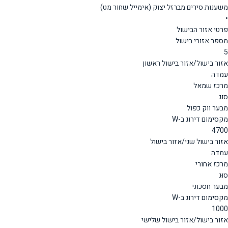
משענות סירים מברזל יצוק (אימייל שחור מט)
•
פרטי אזור הבישול
מספר אזורי בישול
5
אזור בישול/אזור בישול ראשון
עמדה
מרכז שמאל
סוּג
מבער ווק כפול
מקסימום דירוג ב-W
4700
אזור בישול שני/אזור בישול
עמדה
מרכז אחורי
סוּג
מבער חסכוני
מקסימום דירוג ב-W
1000
אזור בישול/אזור בישול שלישי