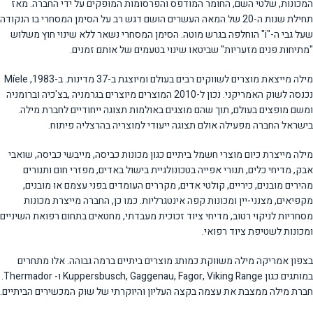
המכונות, שלטי השם, החומר המודפס והפרסומות המופקים על ידי החברה. מאז
תחילת שנות ה-20 של המאה העשרים הושם דגש רב על הסימן המסחרי בו הנקודה
שעל גבי ה-"i" הוחלפה בגרש מוטה. הסימן המסחרי נשאר ללא שינוי חוץ משלוש
"מתיחות פנים מזעריות" שביטאו שינוי בטעמים של אותם זמנים.
מילה מייצאת מוצרים לשווקים רבים בעולם ומיוצגת ב-37 מדינות. ב-1983, Míele
נכנסה לשוק האמריקני. נכון ל-2010 המוצרים מיוצרים בגרמניה ,בצ'כיה וברומניה
ומשם מופצים בעולם, תוך שהם מוצגים באולמות תצוגה ייחודיים לחברת מילה.
בישראל החברה מפעילה אולם תצוגה ייעודי למוצריה בהרצליה פיתוח.
מילה מייצרת כיום מוצרי חשמל ביתיים כגון מכונות כביסה, מייבשי כביסה, שואבי
אבק, מדיחי כלים, תנורי אפייה בטכונולגיית בישול באדים, מפזרי חום ותנורים
מהירים מובנים, כיריים, קולטי אדים, מקררים העומדים בפני עצמם או מובנים,
מקפיאים, מצנני-יין ומכונות קפה אינטגרליות. כמו כן, החברה מייצרת מכונות
מסחריות לניקוי רטוב, מדיחי ציוד זכוכית מעבדתי, מחטאים בתחום רפואת השיניים
ומכונות לשטיפת ציוד רפואי.
בצפון אמריקה מילה משווקת כמותג מוצרים ביתיים ברמה גבוהה. אלו מתחרים
במותגים כגון Kuppersbusch, Gaggenau, Fagor, Viking Range ו- Thermador.
חברת מילה ממצבת את עצמה בקצה העליון והיוקרתי של שוק המכשירים הביתיים.