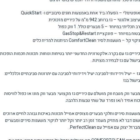
אופטימלי – הפעלה ביד אחת באמצעות חוגים סיבוביים ו- QuickStart
עיצוב אלגנטי – גז ברוחב 942 מ"מ על כיריים מזכוכית
רב תכליתי במיוחד – 5 מבערים כולל. 1 ווק כפול
בטוח במיוחד – פונקציית GasStop&Restart
ניקוי קל – משענות לסיר ComfortClean הניתנות למדיח כלים
כיריים גז עם בקרה אלקטרונית החדשני יותר בטיחות ונוחות: תכונות חכמות הופכות
בישול עם גז לבחירה מצוינת.
גז – יעיל וידידותי לסביבה יעיל וידידותי לסביבה עם יתרונות סביבתיים וכלכליים:
בישול בגז
מבער ווק מטבח ווק מושלם עם כיריים גז מקצועי: מבער ווק מונו או כפול לוויסות
כוח אחיד ו/או נפרד של שתי טבעות הלהבה.
משענות סירים וחלקי מבערים מצופים אמייל תכונות באיכות גבוהה לחיים ארוכים
שום דבר לא מחזיק מעמד זמן רב יותר וקל יותר לניקוי: משענות סירים ומבערים
מברזל יצוק עם אמייל עם PerfectClean.