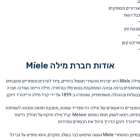
2
אביזרים מסופקים
כבל רשת
•
טבעת ווק
•
טריבט קטן
•
אודות חברת מילה Míele
מילה Míele היא יצרנית מכשירי חשמל ביתיים, ציוד לצרכים מסחריים ומטבחים
מותאמים ברמה גבוהה הממוקמת בגוטרסלו בגרמניה. מילה הייתה ועודנה חברה
בבעלות ובהנהלה משפחתית, שנוסדה ב-1899 על ידי קרל מילה וריינהרד זינקן.
המוצרים הראשונים של מילה היו מפריד שמנת, מחבצת חמאה ומכונה לשטיפת
גיגיות, ויצאו לשוק תחת המותג Meteor. קרל מילה פיקח על תהליך הייצור
וריינהרד זינקן הדריך וניהל את הכספים ומכירות.
בסימן המסחרי Míele נעשה שימוש כבר בשלב מוקדם, והוא מופיע על גבי כל