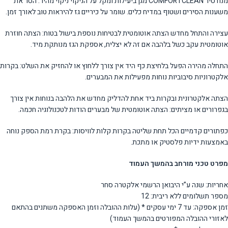
מנח סיר COMFORTCLEAN מגן ביעילות ומקל על הניקוי ניקוי מהיר: הסר את
משענות הסירים ושטוף במדיח כלים. שומר על כיריים גז להיראות טוב לאורך זמן.
עצירה והתחל מחדש הצתה אוטומטית לבטיחות נוספת בישול בטוח: הצתה חוזרת
אוטומטית עקב כשל בלהבה אם זה לא יצליח, אספקת הגז מנותקת מיד.
התחלה מהירה הפעל בלחיצת כף היד אין צורך ללחוץ או להחזיק את השלט: בקרות
אלקטרוניות סיבוביות נוחות מפעילות את המבערים.
הצתה אלקטרונית ובקרות ביד אחת להדליק מחדש את הלהבה בנוחות אין צורך
בגפרורים או מציתים: הצתה אוטומטית של מבערים הודות לטכנולוגיה חכמה.
כפתורים קדמיים הכל תחת שליטה בקרות קלות לוויסות: בקרת רמת הספק נוחה
באמצעות ידיות פלסטיק או מתכת.
מפרט טכני מורחב בהמשך העמוד
אחריות: שנה ע”י היבואן הרשמי אלקטרה סחר
מספר תשלומים ללא ריבית: 12
זמן אספקה: עד 7 ימי עסקים * (עלות ההובלה וזמן האספקה משתנים בהתאם
לאזורי ההובלה המפורטים בהמשך העמוד)