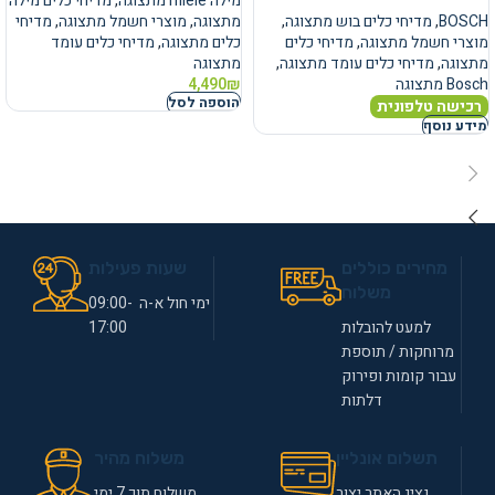
מילה miele מתצוגה
,
מדיחי כלים מילה
BOSCH
,
מדיחי כלים בוש מתצוגה
,
מתצוגה
,
מוצרי חשמל מתצוגה
,
מדיחי
מוצרי חשמל מתצוגה
,
מדיחי כלים
כלים מתצוגה
,
מדיחי כלים עומד
מתצוגה
,
מדיחי כלים עומד מתצוגה
,
מתצוגה
Bosch מתצוגה
₪
4,490
הוספה לסל
רכישה טלפונית
מידע נוסף
מחירים כוללים
שעות פעילות
משלוח
ימי חול א-ה 09:00-
למעט להובלות
17:00
מרוחקות / תוספת
עבור קומות ופירוק
דלתות
תשלום אונליין
משלוח מהיר
נציג האתר יצור
משלוח תוך 7 ימי