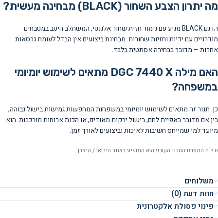
מה יתרון הצבע השחור (BLACK) מבחינה מעשית?
הדגם BLACK מגיע עם גימור חזית שחור אלגנטי, המשתלב היטב במטבחים
מודרניים עם ידיות וחזיות שחורות. מבחינת ביצועים אין הבדל לעומת גרסאות
אחרות – מדובר בבחירה אסתטית בלבד.
האם מילה DGC 7440 X מתאים לשימוש יומיומי
במשפחה?
כן. תנור זה מתאים לשימוש יומיומי במשפחות המחפשות גמישות בישול גבוהה,
בין אם מדובר באפיית לחם, בישול ירקות מאודים, או הכנת ארוחות מורכבות. הוא
מיועד למי שמייחס חשיבות לאיכות וביצועים לאורך זמן.
ט.ל.ח המפרט הטכני הקובע הוא המופיע באתר היבואן / היצרן
משלוחים
חוות דעת (0)
פינוי פסולת אלקטרונית