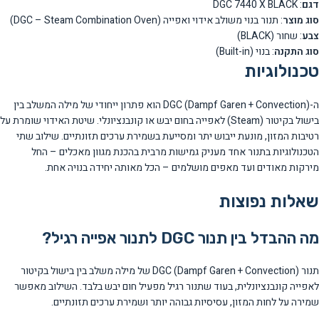
דגם
: DGC 7440 X BLACK
סוג מוצר
: תנור בנוי משולב אידוי ואפייה (DGC – Steam Combination Oven)
צבע
: שחור (BLACK)
סוג התקנה
: בנוי (Built-in)
טכנולוגיות
ה-DGC (Dampf Garen + Convection) הוא פתרון ייחודי של מילה המשלב בין
בישול בקיטור (Steam) לאפייה בחום יבש או קונבנציונלי. שיטת האידוי שומרת על
רטיבות המזון, מונעת ייבוש יתר ומסייעת בשמירת ערכים תזונתיים. שילוב שתי
הטכנולוגיות בתנור אחד מעניק גמישות מרבית בהכנת מגוון מאכלים – החל
מירקות מאודים ועד מאפים מושלמים – הכל מאותה יחידה בנויה אחת.
שאלות נפוצות
מה ההבדל בין תנור DGC לתנור אפייה רגיל?
תנור DGC (Dampf Garen + Convection) של מילה משלב בין בישול בקיטור
לאפייה קונבנציונלית, בעוד שתנור רגיל מפעיל חום יבש בלבד. השילוב מאפשר
שמירה על לחות המזון, עסיסיות גבוהה יותר ושמירת ערכים תזונתיים.