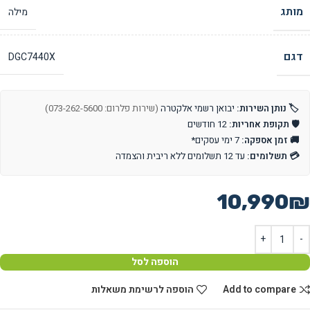
מותג
מילה
דגם
DGC7440X
🏷️ נותן השירות:
יבואן רשמי אלקטרה
(שירות פלרום: 073-262-5600)
🛡️ תקופת אחריות:
12 חודשים
🚚 זמן אספקה:
7 ימי עסקים*
💳 תשלומים:
עד 12 תשלומים ללא ריבית והצמדה
10,990
₪
הוספה לסל
Add to compare
הוספה לרשימת משאלות