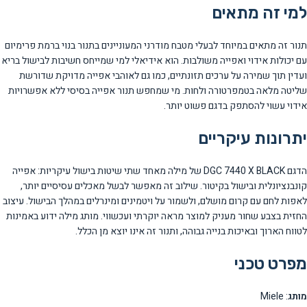
למי זה מתאים
תנור זה מתאים במיוחד לבעלי מטבח מודרני המעוניינים בתנור בנוי ברמת פרימיום
עם יכולות אידוי ואפייה משולבות. הוא אידיאלי למי שמייחס חשיבות לבישול בריא
ועדין תוך שמירה על ערכים תזונתיים, כמו גם לאוהבי אפייה מדויקת שדורשת
שליטה מלאה בטמפרטורה ולחות. מי שמחפש תנור אפייה בסיסי ללא אפשרויות
אידוי עשוי להסתפק בדגם פשוט יותר.
יתרונות עיקריים
הדגם DGC 7440 X BLACK של מילה מאחד שתי שיטות בישול עיקריות: אפייה
קונבנציונלית ובישול בקיטור. שילוב זה מאפשר לבשל מאכלים עסיסיים יותר,
לאפות לחם עם קרום מושלם, ולשמור על ויטמינים ומינרלים במהלך הבישול. עיצוב
החזית בצבע שחור מעניק למוצר מראה יוקרתי ועכשווי. מותג מילה ידוע באמינות
לטווח הארוך ובאיכות בנייה גבוהה, ותנור זה אינו יוצא מן הכלל.
מפרט טכני
מותג
: Miele