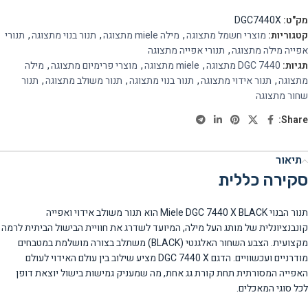
מק"ט:
DGC7440X
קטגוריות:
מוצרי חשמל מתצוגה
,
מילה miele מתצוגה
,
תנור בנוי מתצוגה
,
תנורי
אפייה מילה מתצוגה
,
תנורי אפייה מתצוגה
תגיות:
DGC 7440 מתצוגה
,
miele מתצוגה
,
מוצרי פרימיום מתצוגה
,
מילה
מתצוגה
,
תנור אידוי מתצוגה
,
תנור בנוי מתצוגה
,
תנור משולב מתצוגה
,
תנור
שחור מתצוגה
Share:
תיאור
סקירה כללית
תנור הבנוי Miele DGC 7440 X BLACK הוא תנור משולב אידוי ואפייה
קונבנציונלית של מותג העל מילה, המיועד לשדרג את חוויית הבישול הביתית לרמה
מקצועית. הצבע השחור האלגנטי (BLACK) משתלב בצורה מושלמת במטבחים
מודרניים ועכשוויים. הדגם DGC 7440 X מציע שילוב בין עולם האידוי לעולם
האפייה המסורתית תחת קורת גג אחת, מה שמעניק גמישות בישול יוצאת דופן
לכל סוגי המאכלים.