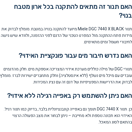
האם תנור זה מתאים להתקנה בכל ארון מטבח
בנוי?
תנור Miele DGC 7440 X BLACK מיועד להתקנה בנויה במטבח. מומלץ לבדוק את
מידות פתח ההתקנה מול המפרט הטכני של הדגם לפני ההזמנה, ולוודא שיש גישה
לחיבורי חשמל ומים מתאימים.
האם נדרש חיבור מים עבור פונקציית האידוי?
תנורי DGC של מילה כוללים מערכת אידוי המצריכה אספקת מים. חלק מהדגמים
עובדים עם מיכל מים נשלף (ללא אינסטלציה) וחלק מתחברים ישירות לברז. מומלץ
לבדוק את הדרישות הספציפיות של דגם זה עם נציג המכירות.
האם ניתן להשתמש רק באפייה רגילה ללא אידוי?
כן. תנור DGC 7440 X תומך גם באפייה קונבנציונלית בלבד, בדיוק כמו תנור רגיל.
האידוי הוא תכונה נוספת ולא מחייבת – ניתן לבחור את מצב הפעולה הרצוי
בהתאם לסוג המאכל.