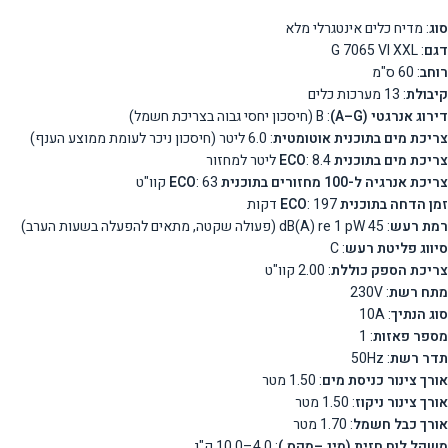
סוג
: מדיח כלים אינטגרלי מלא
דגם
: G 7065 VI XXL
רוחב
: 60 ס"מ
קיבולת
: 13 מערכות כלים
דירוג אנרגטי (A–G)
: B (חיסכון יחסי גבוה בצריכת חשמל)
צריכת מים בתוכנית אוטומטית
: 6.0 ליטר (חיסכון ניכר לעומת ממוצע הענף)
צריכת מים בתוכנית ECO
: 8.4 ליטר למחזור
צריכת אנרגיה ל-100 מחזורים בתוכנית ECO
: 63 קוו"ט
זמן הדחה בתוכנית ECO
: 197 דקות
רמת רעש
: 45 dB(A) re 1 pW (פעולה שקטה, מתאים להפעלה בשעות הערב)
סיווג פליטת רעש
: C
צריכת הספק כוללת
: 2.00 קוו"ט
מתח רשת
: 230V
סוג הנתיך
: 10A
מספר פאזות
: 1
תדר רשת
: 50Hz
אורך צינור כניסת מים
: 1.50 מטר
אורך צינור ניקוז
: 1.50 מטר
אורך כבל חשמל
: 1.70 מטר
משקל לוח חזית (מינ.–מקס.)
: 4.0–10.0 ק"ג