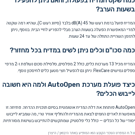
כמה שקט המדיח בפעולה, והאם ניתן להפעילו
בשעות הערב?
המדיח פועל ברמת רעש של 45 dB(A) בלבד (סיווג רעש C), שהיא רמה שקטה
למדי המאפשרת הפעלה בשעות הערב מבלי להפריע לחיי הבית. בנוסף, ניתן
לתזמן השהיית התחלה של עד 24 שעות.
כמה סכו"ם וכלים ניתן לשים במדיח בכל מחזור?
המדיח מכיל 13 מערכות כלים, כולל 2 מפלסים, סלסילת סכום נשלפת ו-2 מדפי
ספלים גמישים FlexCare. ניתן גם להפעיל חצי מטען כלים לחיסכון נוסף.
כיצד פועלת מערכת AutoOpen ולמה היא חשובה
לייבוש הכלים?
AutoOpen פותחת את דלת המדיח אוטומטית בסיום תוכנית ההדחה. פתיחה זו
מאפשרת לאדים החמים לצאת מהמדיח ולהחליף אוויר טרי, מה שמביא לייבוש
יסודי של כל הכלים — כולל כלי פלסטיק שמתקשים להתייבש בשיטות מסורתיות.
ט.ל.ח המפרט הטכני הקובע הוא המופיע באתר היבואן / היצרן