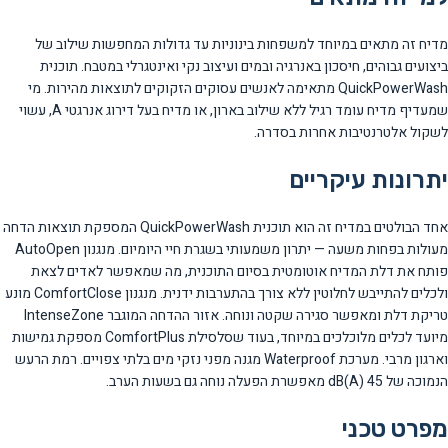
מדיח זה מתאים במיוחד למשפחות בינוניות עד גדולות המחפשות שילוב של
ביצועים גבוהים, חיסכון באנרגיה ובמים ועיצוב נקי ואינטגרלי במטבח. תוכנית
QuickPowerWash מתאימה לאנשים עסוקים הזקוקים לתוצאות מהירות. מי
שמעדיף מדיח עומד רגיל ללא שילוב בארון, או מדיח בעל דירוג אנרגטי A, עשוי
לשקול אלטרנטיבות אחרות בסדרה.
יתרונות עיקריים
אחד הבולטים במדיח זה הוא תוכנית QuickPowerWash המספקת תוצאות הדחה
מעולות בפחות משעה — יתרון משמעותי בשגרת חיי היומיום. מנגנון AutoOpen
פותח את דלת המדיח אוטומטית בסיום התוכנית, מה שמאפשר לאדים לצאת
ולכלים להתייבש לחלוטין ללא צורך בהתערבות ידנית. מנגנון ComfortClose מונע
טריקת דלת ומאפשר סגירה שקטה ונוחה. אזור ההדחה המוגבר IntenseZone
מיועד לכלים מלוכלכים במיוחד, בעוד שסלסילת ComfortPlus מספקת גמישות
וארגון מרבי. מערכת Waterproof מגנה מפני נזקי מים בלתי צפויים. רמת הרעש
הנמוכה של 45 dB(A) מאפשרת הפעלה נוחה גם בשעות הערב.
מפרט טכני