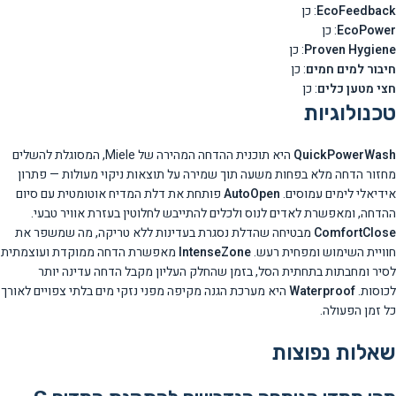
EcoFeedback
: כן
EcoPower
: כן
Proven Hygiene
: כן
חיבור למים חמים
: כן
חצי מטען כלים
: כן
טכנולוגיות
QuickPowerWash
היא תוכנית ההדחה המהירה של Miele, המסוגלת להשלים
מחזור הדחה מלא בפחות משעה תוך שמירה על תוצאות ניקוי מעולות — פתרון
אידיאלי לימים עמוסים.
AutoOpen
פותחת את דלת המדיח אוטומטית עם סיום
ההדחה, ומאפשרת לאדים לנוס ולכלים להתייבש לחלוטין בעזרת אוויר טבעי.
ComfortClose
מבטיחה שהדלת נסגרת בעדינות ללא טריקה, מה שמשפר את
חוויית השימוש ומפחית רעש.
IntenseZone
מאפשרת הדחה ממוקדת ועוצמתית
לסיר ומחבתות בתחתית הסל, בזמן שהחלק העליון מקבל הדחה עדינה יותר
לכוסות.
Waterproof
היא מערכת הגנה מקיפה מפני נזקי מים בלתי צפויים לאורך
כל זמן הפעולה.
שאלות נפוצות