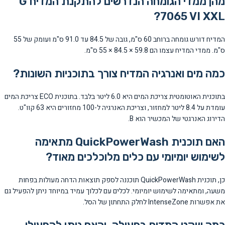
מהן ממדי הגומחה הנדרשים להתקנת המדיח G
7065 VI XXL?
המדיח דורש גומחה ברוחב 60 ס"מ, גובה של 84.5 עד 91.0 ס"מ ועומק של 55
ס"מ. ממדי המדיח עצמו הם 59.8 × 84.5 × 55 ס"מ.
כמה מים ואנרגיה המדיח צורך בתוכניות השונות?
בתוכנית האוטומטית צריכת המים היא 6.0 ליטר בלבד. בתוכנית ECO צריכת המים
עומדת על 8.4 ליטר למחזור, וצריכת האנרגיה ל-100 מחזורים היא 63 קוו"ט.
הדירוג האנרגטי של המכשיר הוא B.
האם תוכנית QuickPowerWash מתאימה
לשימוש יומיומי עם כלים מלוכלכים מאוד?
כן, תוכנית QuickPowerWash תוכננה לספק תוצאות הדחה מעולות בפחות
משעה, ומתאימה לשימוש יומיומי. לכלים עם לכלוך עמיד במיוחד ניתן להפעיל גם
את אפשרות IntenseZone לחלק התחתון של הסל.