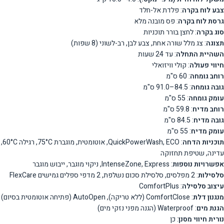
צבע לוח בקרה
: פלדת אל-חלד
גרסת לוח בקרה
: פס מובנה מלא
סוג בקרה
: לחצן בורר תוכניות
תצוגה
: צג מלל שורה אחת, צבע לבן, רב-לשוני (8 שפות)
השהיית התחלה
: עד 24 שעות
חיווי פעולה
: קולי וויזואלי
רוחב גומחה
: 60 ס"מ
גובה גומחה
: 84.5–91.0 ס"מ
עומק גומחה
: 55 ס"מ
רוחב מדיח
: 59.8 ס"מ
גובה מדיח
: 84.5 ס"מ
עומק מדיח
: 55 ס"מ
תוכניות הדחה
: QuickPowerWash, ECO, אוטומטית, מוגברת 75°C, רגילה 60°C,
עדינה, שטיפת תחזוקה
אפשרויות נוספות
: IntenseZone, Express, ניקוי מוגבר, ייבוש מוגבר
סלסילות
: 2 מפלסים, סלסילת סכום נשלפת, 2 מדפי ספלים גמישים FlexCare
עיצוב סלסילה
: ComfortPlus
מנגנון דלת
: ComfortClose (ללא טריקה), AutoOpen (פתיחה אוטומטית בסיום)
הגנת מים
: Waterproof (הגנה מפני נזקי מים)
נורית חיווי מסנן
: כן