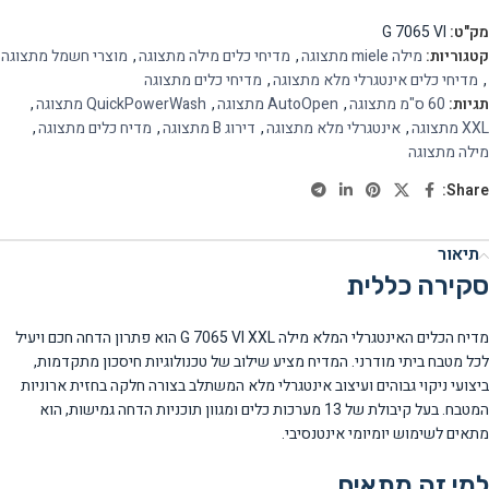
מק"ט:
G 7065 VI
קטגוריות:
מילה miele מתצוגה
,
מדיחי כלים מילה מתצוגה
,
מוצרי חשמל מתצוגה
,
מדיחי כלים אינטגרלי מלא מתצוגה
,
מדיחי כלים מתצוגה
תגיות:
60 ס"מ מתצוגה
,
AutoOpen מתצוגה
,
QuickPowerWash מתצוגה
,
XXL מתצוגה
,
אינטגרלי מלא מתצוגה
,
דירוג B מתצוגה
,
מדיח כלים מתצוגה
,
מילה מתצוגה
Share:
תיאור
סקירה כללית
מדיח הכלים האינטגרלי המלא מילה G 7065 VI XXL הוא פתרון הדחה חכם ויעיל
לכל מטבח ביתי מודרני. המדיח מציע שילוב של טכנולוגיות חיסכון מתקדמות,
ביצועי ניקוי גבוהים ועיצוב אינטגרלי מלא המשתלב בצורה חלקה בחזית ארוניות
המטבח. בעל קיבולת של 13 מערכות כלים ומגוון תוכניות הדחה גמישות, הוא
מתאים לשימוש יומיומי אינטנסיבי.
למי זה מתאים