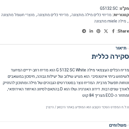
מק"ט:
G5132 SC
קטגוריות:
מדיחי כלים מילה מתצוגה
,
מדיחי כלים מתצוגה
,
מוצרי חשמל מתצוגה
,
מילה miele מתצוגה
Share:
תיאור
סקירה כללית
מדיח הכלים העצמאי מילה G 5132 SC White הוא מדיח רחב-ידיים המיועד
לשימוש ביתי אינטנסיבי. הוא מציע שילוב של יעילות גבוהה, חיסכון במשאבים
ונוחות תפעול מרבית. המדיח נוצר בסטנדרטים הגבוהים של מילה ומתוכנן להחזיק
לאורך שנים רבות. דירוג האנרגיה שלו הוא D בהתאם לסיווג האיחוד האירופאי,
ומחזור ה-ECO מצריך 84 קוט
ט.ל.ח המפרט הטכני הקובע הוא המופיע באתר היבואן / היצרן
משלוחים