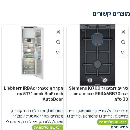
מוצרים קשורים
כיריים דומינו גז Siemens iQ700
מקרר אינטגרלי Liebherr IRBAc
דגם ER3A6BB70 זכוכית שחור
5171 peak BioFresh עם
30 ס"מ
AutoDoor
מוצרי חשמל
,
כיריים
,
siemens
,
כיריים
,
Liebherr
,
מקרר ליבהר
,
מקררים
,
כיריים גז
,
כיריים גז siemens
,
כיריים גז
מקררים
,
מקרר אינטגרלי
,
מוצרי
חשמל
,
ללא מקפיא ליבהר
,
אינטגרלי
רכישה טלפונית
רכישה טלפונית
מידע נוסף