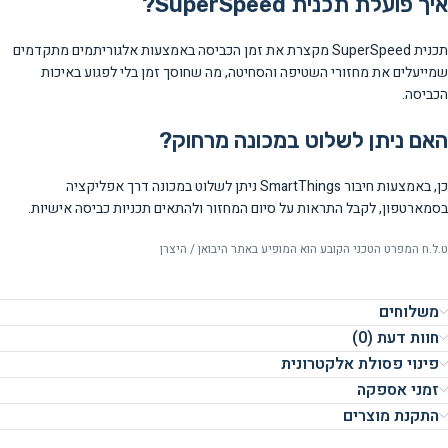
איך פועלת תכנית SuperSpeed?
תכנית SuperSpeed מקצרת את זמן הכביסה באמצעות אלגוריתמים מתקדמים
שמייעלים את מחזורי השטיפה והסחיטה, מה שחוסך זמן בלי לפגוע באיכות
הכביסה.
האם ניתן לשלוט במכונה מרחוק?
כן, באמצעות חיבור SmartThings ניתן לשלוט במכונה דרך אפליקציה
בסמארטפון, לקבל התראות על סיום המחזור ולהתאים תכניות כביסה אישיות.
ט.ל.ח המפרט הטכני הקובע הוא המופיע באתר היבואן / היצרן
משלוחים
חוות דעת (0)
פינוי פסולת אלקטרונית
זמני אספקה
התקנת מוצרים