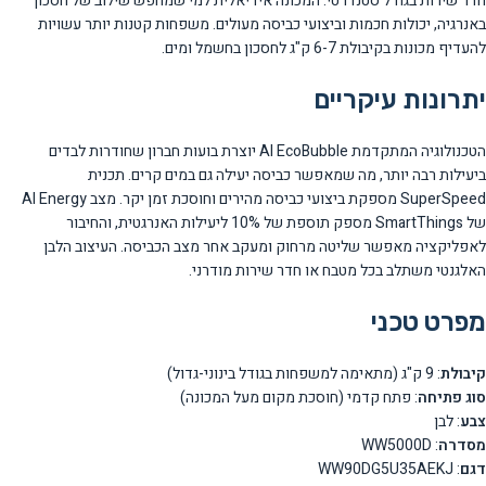
חדר שירות בגודל סטנדרטי. המכונה אידיאלית למי שמחפש שילוב של חסכון
באנרגיה, יכולות חכמות וביצועי כביסה מעולים. משפחות קטנות יותר עשויות
להעדיף מכונות בקיבולת 6-7 ק"ג לחסכון בחשמל ומים.
יתרונות עיקריים
הטכנולוגיה המתקדמת AI EcoBubble יוצרת בועות חברון שחודרות לבדים
ביעילות רבה יותר, מה שמאפשר כביסה יעילה גם במים קרים. תכנית
SuperSpeed מספקת ביצועי כביסה מהירים וחוסכת זמן יקר. מצב AI Energy
של SmartThings מספק תוספת של 10% ליעילות האנרגטית, והחיבור
לאפליקציה מאפשר שליטה מרחוק ומעקב אחר מצב הכביסה. העיצוב הלבן
האלגנטי משתלב בכל מטבח או חדר שירות מודרני.
מפרט טכני
קיבולת
: 9 ק"ג (מתאימה למשפחות בגודל בינוני-גדול)
סוג פתיחה
: פתח קדמי (חוסכת מקום מעל המכונה)
צבע
: לבן
מסדרה
: WW5000D
דגם
: WW90DG5U35AEKJ