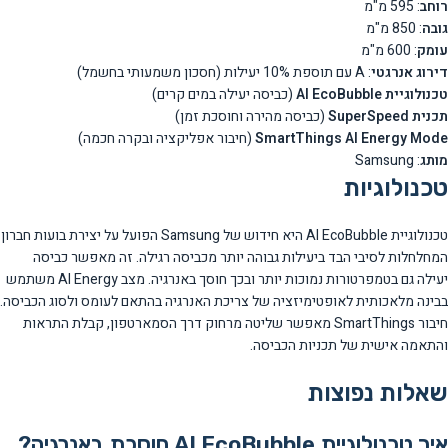
רוחב
: 595 מ"מ
גובה
: 850 מ"מ
עומק
: 600 מ"מ
דירוג אנרגטי
: A עם תוספת 10% יעילות (חסכון משמעותי בחשמל)
טכנולוגיית AI EcoBubble
(כביסה יעילה במים קרים)
תכנית SuperSpeed
(כביסה מהירה וחוסכת זמן)
SmartThings AI Energy Mode
(חיבור אפליקציה ובקרה חכמה)
מותג
: Samsung
טכנולוגיות
טכנולוגיית AI EcoBubble היא חידוש של Samsung הפועל על יצירת בועות חברון
המחלחלות לסיבי הבד ביעילות גבוהה יותר מכביסה רגילה. זה מאפשר כביסה
יעילה גם בטמפרטורות נמוכות יותר ובכך חוסך באנרגיה. מצב AI Energy משתמש
בבינה מלאכותית לאופטימיזציה של צריכת האנרגיה בהתאם לעומס ולסוג הכביסה.
חיבור SmartThings מאפשר שליטה מרחוק דרך הסמארטפון, קבלת התראות
והתאמה אישית של תכניות הכביסה.
שאלות נפוצות
איך טכנולוגיית AI EcoBubble חוסכת באנרגיה?