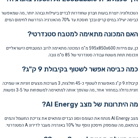
הטכנולוגיה יוצרת בועות חברון שחודרות לבדים ביעילות גבוהה יותר, מה שמאפשר
כביסה יעילה במים קרים ובכך חוסכת עד 70% מהאנרגיה הנדרשת לחימום המים.
האם המכונה מתאימה למטבח סטנדרטי?
כן, עם מידות 595x850x600 מ"מ המכונה מתאימה לרוב המטבחים הישראליים
ונכנסת תחת משטח עבודה סטנדרטי של 85 ס"מ גובה.
כמה כביסה אפשר לשטוף בקיבולת 9 ק"ג?
קיבולת 9 ק"ג מאפשרת לשטוף כ-45 חולצות, 3 מערכות מצעים זוגיות או שמיכה
זוגית גדולה במחזור אחד, מה שהופך אותה למתאימה למשפחות של 3-5 נפשות.
מה היתרונות של מצב AI Energy?
מצב AI Energy מנתח את העומס וסוג הבדים ומתאים את צריכת החשמל והמים
בהתאם, מה שמספק חיסכון נוסף של 10% באנרגיה מעבר לדירוג A הסטנדרטי.