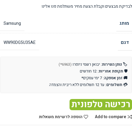
לבדיקת מבצעים וקבלת הצעת מחיר משתלמת פנו אלינו
מותג
Samsung
דגם
WW90DG5U35AE
🏷️ נותן השירות:
יבואן רשמי ניופרו
(6963*)
🛡️ תקופת אחריות:
12 חודשים
🚚 זמן אספקה:
7 ימי עסקים*
💳 תשלומים:
עד 12 תשלומים ללא ריבית והצמדה
רכישה טלפונית
Add to compare
הוספה לרשימת משאלות