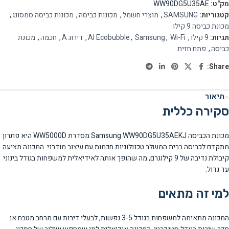
מק"ט:
WW90DG5U35AE
קטגוריות:
SAMSUNG
,
מוצרי חשמל
,
מכונות כביסה
,
מכונות כביסה סמסונג
,
מכונת כביסה 9 קילו
תגיות:
9 קילו
,
Wi-Fi
,
Samsung
,
AI Ecobubble
,
דירוג A
,
חכמה
,
מכונת
כביסה
,
פתח חזית
Share:
תיאור
סקירה כללית
מכונת הכביסה Samsung WW90DG5U35AEKJ מסדרת WW5000D היא פתרון
מתקדם לכביסה בבית המשלב טכנולוגיות חכמות עם עיצוב מודרני. המכונה מציעה
קיבולת נדיבה של 9 קילוגרם, מה שהופך אותה לאידיאלית למשפחות בגודל בינוני
עד גדול.
למי זה מתאים
המכונה מתאימה למשפחות בגודל 3-5 נפשות, לבעלי דירות עם מרחב מטבח או