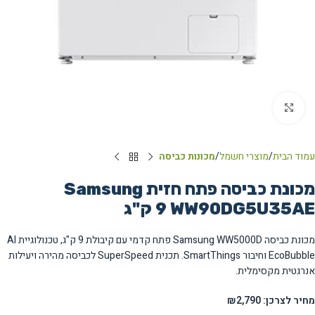
Click to enlarge
עמוד הבית
מוצרי חשמל
מכונות כביסה
מכונת כביסה פתח חזית Samsung
WW90DG5U35AE ‏9 ‏ק"ג
מכונת כביסה Samsung WW5000D פתח קדמי עם קיבולת 9 ק"ג, טכנולוגיית AI
EcoBubble וחיבור SmartThings. תכנית SuperSpeed לכביסה מהירה ויעילות
אנרגטית מקסימלית.
מחיר לצרכן: ₪2,790