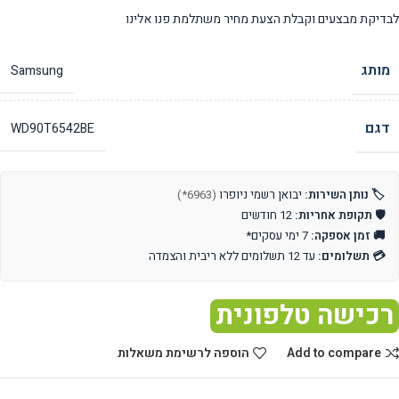
לבדיקת מבצעים וקבלת הצעת מחיר משתלמת פנו אלינו
מותג
Samsung
דגם
WD90T6542BE
🏷️ נותן השירות:
יבואן רשמי ניופרו
(6963*)
🛡️ תקופת אחריות:
12 חודשים
🚚 זמן אספקה:
7 ימי עסקים*
💳 תשלומים:
עד 12 תשלומים ללא ריבית והצמדה
רכישה טלפונית
Add to compare
הוספה לרשימת משאלות