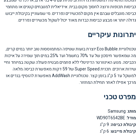
המכונה מתאימה למשפחות גדולות ובינוניות עם 4-6 בני אדם, או לכל מי שמבצע
כביסות תכופות ורוצה לחסוך מקום בבית. אידיאלית למטבחים קטנים או מתחמי
כביסה מוגבלים שבהם אין מקום למכשירים נפרדים. מי שמעוניין בקיבולת ייבוש
גדולה יותר או מבצע כביסות כבדות מאוד יכול לשקול מכשירים נפרדים.
יתרונות עיקריים
טכנולוגיית Eco Bubble יוצרת בועות שטיפה המתמוססות טוב יותר במים קרים,
מה שמאפשר חיסכון של עד 70% בחשמל ועד 25% במים תוך שמירה על איכות
הכביסה. מנוע האינוורטר הדיגיטלי ללא פחמים מבטיח פעולה שקטה במיוחד וחיי
שירות ארוכים. תכנית Super Speed של 59 דקות מאפשרת כביסה מלאה
למשקל עד 5 ק"ג בזמן קצר. טכנולוגיית AddWash מאפשרת להוסיף בגדים או
מרכך אפילו לאחר תחילת המחזור.
מפרט טכני
מותג
: Samsung
מודל
: WD90T6542BE
קיבולת כביסה
: 9 ק"ג
קיבולת מייבש
: 6 ק"ג