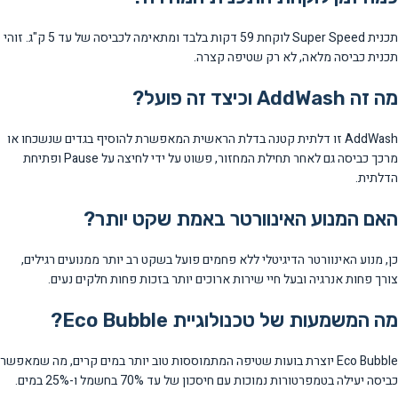
תכנית Super Speed לוקחת 59 דקות בלבד ומתאימה לכביסה של עד 5 ק"ג. זוהי
תכנית כביסה מלאה, לא רק שטיפה קצרה.
מה זה AddWash וכיצד זה פועל?
AddWash זו דלתית קטנה בדלת הראשית המאפשרת להוסיף בגדים שנשכחו או
מרכך כביסה גם לאחר תחילת המחזור, פשוט על ידי לחיצה על Pause ופתיחת
הדלתית.
האם המנוע האינוורטר באמת שקט יותר?
כן, מנוע האינוורטר הדיגיטלי ללא פחמים פועל בשקט רב יותר ממנועים רגילים,
צורך פחות אנרגיה ובעל חיי שירות ארוכים יותר בזכות פחות חלקים נעים.
מה המשמעות של טכנולוגיית Eco Bubble?
Eco Bubble יוצרת בועות שטיפה המתמוססות טוב יותר במים קרים, מה שמאפשר
כביסה יעילה בטמפרטורות נמוכות עם חיסכון של עד 70% בחשמל ו-25% במים.