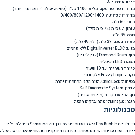
דירוג אנרגטי
: A
מהירות סחיטה מקסימלית
: 1400 סל"ד (סחיטה יעילה לייבוש מהיר יותר)
מהירויות סחיטה
: 0/400/800/1200/1400
רוחב
: 60 ס"מ
עומק
: 67 ס"מ (72 ס"מ כולל)
גובה
: 85 ס"מ
פתח הטענה
: 33 ס"מ (דלת 49 ס"מ)
מנוע
: Digital Inverter BLDC ללא פחמים
תוף
: Diamond Drum (עדין לבדים)
תצוגה
: LED דיגיטלית
טיימר השהייה
: עד 19 שעות
בקרה
: Fuzzy Logic אלקטרוני
בטיחות
: Child Lock, הגנה מפני התחממות יתרה
אבחון
: Self Diagnostic System
גוף החימום
: קרמי (מפחית אבנית)
הגנה
: מגן נחשולי מתח וברקים מובנה
טכנולוגיות
טכנולוגיית Eco Bubble היא חדשנות פורצת דרך של Samsung הפועלת על ידי
יצירת בועות עדינות המתמוססות במהירות במים קרים, מה שמאפשר כביסה יעילה