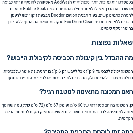
בטמפרטורות נמוכות יותר. טכנולוגיית AddWash מאפשרת להוסיף פריטי כביסה
שנשכחו או מרכך אפילו לאחר תחילת המחזור. תכנית Bubble Soak מיועדת
להסרת כתמים קשים, בעוד תכנית Deodorization מבצעת ניקוי יבש לרענון
הבגדים ללא מים. תכנית Eco Drum Clean מנקה ומחטאת את התוף ללא צורך
בחומרי ניקוי כימיים.
שאלות נפוצות
מה ההבדל בין קיבולת הכביסה לקיבולת הייבוש?
המכונה יכולה לכבס עד 9 ק"ג אבל לייבש רק 6 ק"ג בו זמנית. זה אומר שלכביסות
גדולות תצטרכו להוציא חלק מהבגדים לפני הייבוש או לבצע מחזור ייבוש נוסף.
האם המכונה מתאימה למטבח רגיל?
כן, המכונה ברוחב סטנדרטי של 60 ס"מ ועומק 67 ס"מ (72 ס"מ כולל), מה שהופך
אותה למתאימה לרוב המטבחים. חשוב לוודא שיש מספיק מקום לפתיחת הדלת
הקדמית.
כמה זמן לוקחת התכנית המהירה?