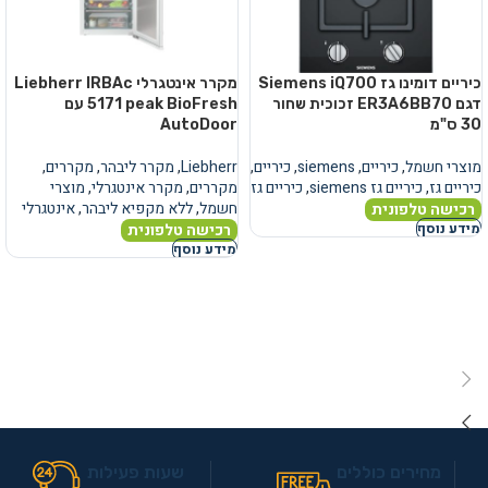
כיריים דומינו גז Siemens iQ700
מקרר אינטגרלי Liebherr IRBAc
דגם ER3A6BB70 זכוכית שחור
5171 peak BioFresh עם
30 ס"מ
AutoDoor
מוצרי חשמל
,
כיריים
,
siemens
,
כיריים
,
Liebherr
,
מקרר ליבהר
,
מקררים
,
כיריים גז
,
כיריים גז siemens
,
כיריים גז
מקררים
,
מקרר אינטגרלי
,
מוצרי
חשמל
,
ללא מקפיא ליבהר
,
אינטגרלי
רכישה טלפונית
רכישה טלפונית
מידע נוסף
מידע נוסף
מחירים כוללים
שעות פעילות