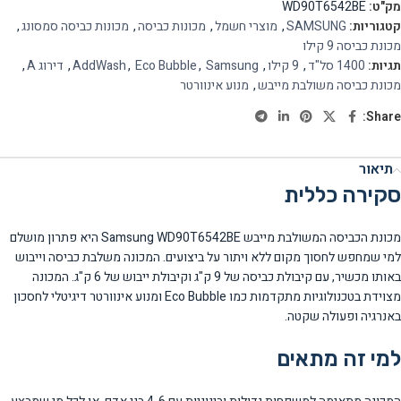
מק"ט:
WD90T6542BE
קטגוריות:
SAMSUNG
,
מוצרי חשמל
,
מכונות כביסה
,
מכונות כביסה סמסונג
,
מכונת כביסה 9 קילו
תגיות:
1400 סל"ד
,
9 קילו
,
Samsung
,
Eco Bubble
,
AddWash
,
דירוג A
,
מכונת כביסה משולבת מייבש
,
מנוע אינוורטר
Share:
תיאור
סקירה כללית
מכונת הכביסה המשולבת מייבש Samsung WD90T6542BE היא פתרון מושלם
למי שמחפש לחסוך מקום ללא ויתור על ביצועים. המכונה משלבת כביסה וייבוש
באותו מכשיר, עם קיבולת כביסה של 9 ק"ג וקיבולת ייבוש של 6 ק"ג. המכונה
מצוידת בטכנולוגיות מתקדמות כמו Eco Bubble ומנוע אינוורטר דיגיטלי לחסכון
באנרגיה ופעולה שקטה.
למי זה מתאים